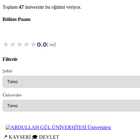
Toplam
47
üniversite bu eğitimi veriyor.
Bölüm Puanı
★
★
★
★
★
0.0
( oy)
Filtrele
Şehir
Üniversite
📍 KAYSERİ
🎓 DEVLET