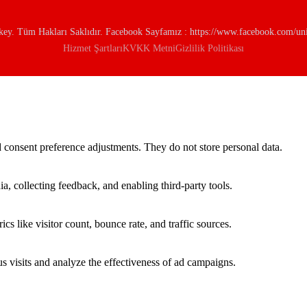
y. Tüm Hakları Saklıdır. Facebook Sayfamız : https://www.facebook.com/univ
Hizmet Şartları
KVKK Metni
Gizlilik Politikası
nd consent preference adjustments. They do not store personal data.
a, collecting feedback, and enabling third-party tools.
ics like visitor count, bounce rate, and traffic sources.
 visits and analyze the effectiveness of ad campaigns.