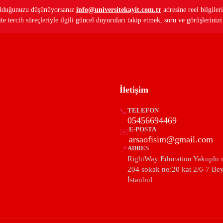
ş olduğunuzu düşünüyorsanız
info@universitekayit.com.tr
adresine reel bilgileri
e tercih süreçleriyle ilgili güncel duyuruları takip etmek, soru ve görüşleriniz
İletişim
📞
TELEFON
05456694469
E-POSTA
✉️
arsaofisim@gmail.com
📍
ADRES
RightWay Education Yakuplu 
204 sokak no:20 kat 2/6-7 Be
İstanbul