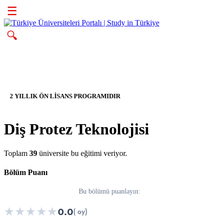
☰
🔍
2 YILLIK ÖN LİSANS PROGRAMIDIR
Diş Protez Teknolojisi
Toplam
39
üniversite bu eğitimi veriyor.
Bölüm Puanı
Bu bölümü puanlayın:
★
★
★
★
★
0.0
( oy)