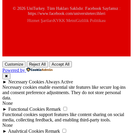
© 2026 UniTurkey. Tüm Hakları Saklıdır. Facebook Sayfamız :
https://www.facebook.com/universitetercihleri
Hizmet Şartları
KVKK Metni
Gizlilik Politikası
Customize
Reject All
Accept All
Powered by
✖
►
Necessary Cookies
Always Active
Necessary cookies enable essential site features like secure log-ins
and consent preference adjustments. They do not store personal
data.
None
►
Functional Cookies
Remark
Functional cookies support features like content sharing on social
media, collecting feedback, and enabling third-party tools.
None
►
Analytical Cookies
Remark