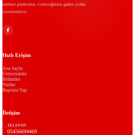
rehberi platformu. Geleceğinize giden yolda
yanınızdayız.
Hızlı Erişim
Ana Sayfa
Üniversiteler
Bölümler
Yurtlar
Başvuru Yap
İletişim
📞
TELEFON
05456694469