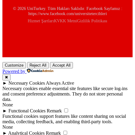
© 2026 UniTurkey. Tüm Hakları Saklıdır. Facebook Sayfamız :
https://www.facebook.com/universitetercihleri
Hizmet Şartları
KVKK Metni
Gizlilik Politikası
Customize
Reject All
Accept All
Powered by
✖
►
Necessary Cookies
Always Active
Necessary cookies enable essential site features like secure log-ins
and consent preference adjustments. They do not store personal
data.
None
►
Functional Cookies
Remark
Functional cookies support features like content sharing on social
media, collecting feedback, and enabling third-party tools.
None
►
Analytical Cookies
Remark