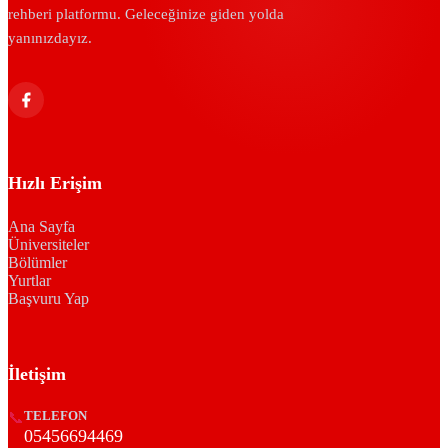
rehberi platformu. Geleceğinize giden yolda
yanınızdayız.
Hızlı Erişim
Ana Sayfa
Üniversiteler
Bölümler
Yurtlar
Başvuru Yap
İletişim
📞
TELEFON
05456694469