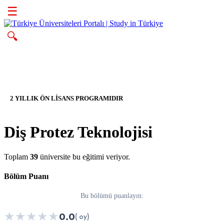
☰
🔍
2 YILLIK ÖN LİSANS PROGRAMIDIR
Diş Protez Teknolojisi
Toplam
39
üniversite bu eğitimi veriyor.
Bölüm Puanı
Bu bölümü puanlayın:
★
★
★
★
★
0.0
( oy)