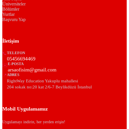
Üniversiteler
Bölümler
Yurtlar
Başvuru Yap
İletişim
📞
TELEFON
05456694469
E-POSTA
✉️
arsaofisim@gmail.com
📍
ADRES
RightWay Education Yakuplu mahallesi
204 sokak no:20 kat 2/6-7 Beylikdüzü İstanbul
Mobil Uygulamamız
Uygulamayı indirin, her yerden erişin!