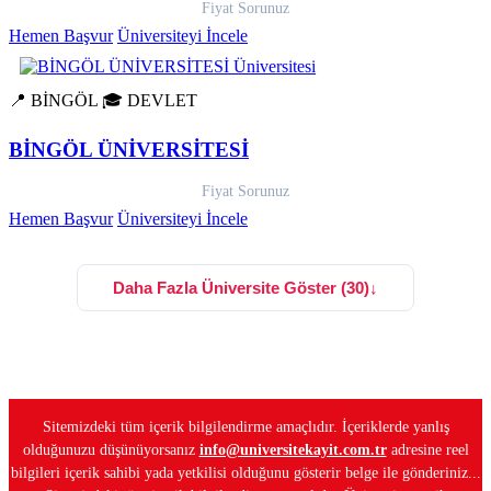
Fiyat Sorunuz
Hemen Başvur
Üniversiteyi İncele
📍 BİNGÖL
🎓 DEVLET
BİNGÖL ÜNİVERSİTESİ
Fiyat Sorunuz
Hemen Başvur
Üniversiteyi İncele
Daha Fazla Üniversite Göster (30)
↓
Sitemizdeki tüm içerik bilgilendirme amaçlıdır. İçeriklerde yanlış
olduğunuzu düşünüyorsanız
info@universitekayit.com.tr
adresine reel
bilgileri içerik sahibi yada yetkilisi olduğunu gösterir belge ile gönderiniz...