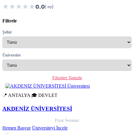
★
★
★
★
★
0.0
( oy)
Filtrele
Şehir
Üniversite
Filtreleri Temizle
📍 ANTALYA
🎓 DEVLET
AKDENİZ ÜNİVERSİTESİ
Fiyat Sorunuz
Hemen Başvur
Üniversiteyi İncele