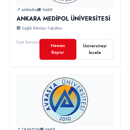
📍 ANKARA
🎓 VAKIF
ANKARA MEDİPOL ÜNİVERSİTESİ
🏢 Sağlık Bilimleri Fakültesi
Fiyat Sorunuz
Hemen
Üniversiteyi
Başvur
İncele
📍 TRABZON
🎓 VAKIF