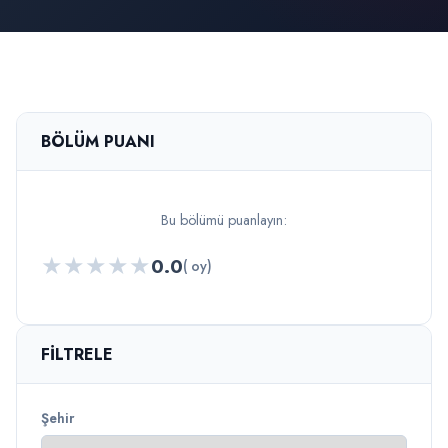
BÖLÜM PUANI
Bu bölümü puanlayın:
★
★
★
★
★
0.0
( oy)
FILTRELE
Şehir