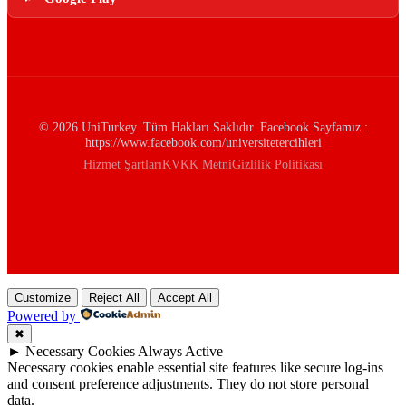
© 2026 UniTurkey. Tüm Hakları Saklıdır. Facebook Sayfamız :
https://www.facebook.com/universitetercihleri
Hizmet Şartları
KVKK Metni
Gizlilik Politikası
Customize
Reject All
Accept All
Powered by
✖
►
Necessary Cookies
Always Active
Necessary cookies enable essential site features like secure log-ins
and consent preference adjustments. They do not store personal
data.