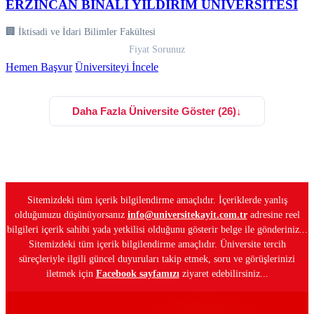
ERZİNCAN BİNALİ YILDIRIM ÜNİVERSİTESİ
🏢 İktisadi ve İdari Bilimler Fakültesi
Fiyat Sorunuz
Hemen Başvur
Üniversiteyi İncele
Daha Fazla Üniversite Göster (26)
↓
Sitemizdeki tüm içerik bilgilendirme amaçlıdır. İçeriklerde yanlış
olduğunuzu düşünüyorsanız
info@universitekayit.com.tr
adresine reel
bilgileri içerik sahibi yada yetkilisi olduğunu gösterir belge ile gönderiniz...
Sitemizdeki tüm içerik bilgilendirme amaçlıdır. Üniversite tercih
süreçleriyle ilgili güncel duyuruları takip etmek, soru ve görüşlerinizi
iletmek için
Facebook sayfamızı
ziyaret edebilirsiniz...