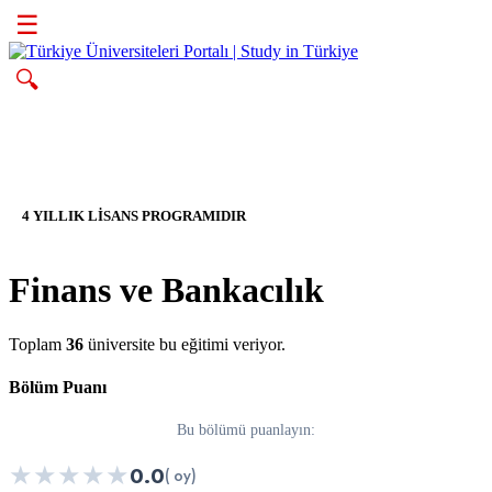
☰
🔍
4 YILLIK LİSANS PROGRAMIDIR
Finans ve Bankacılık
Toplam
36
üniversite bu eğitimi veriyor.
Bölüm Puanı
Bu bölümü puanlayın:
★
★
★
★
★
0.0
( oy)