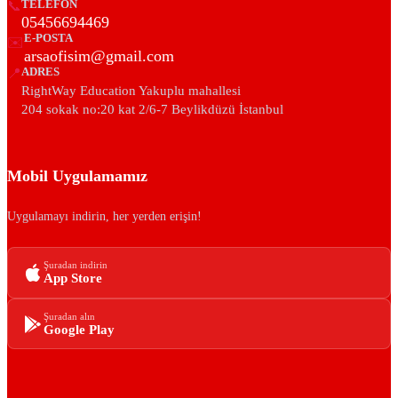
📞
TELEFON
05456694469
E-POSTA
✉️
arsaofisim@gmail.com
📍
ADRES
RightWay Education Yakuplu mahallesi
204 sokak no:20 kat 2/6-7 Beylikdüzü İstanbul
Mobil Uygulamamız
Uygulamayı indirin, her yerden erişin!
Şuradan indirin
App Store
Şuradan alın
Google Play