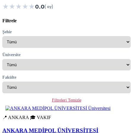
★
★
★
★
★
0.0
( oy)
Filtrele
Şehir
Üniversite
Fakülte
Filtreleri Temizle
📍 ANKARA
🎓 VAKIF
ANKARA MEDİPOL ÜNİVERSİTESİ