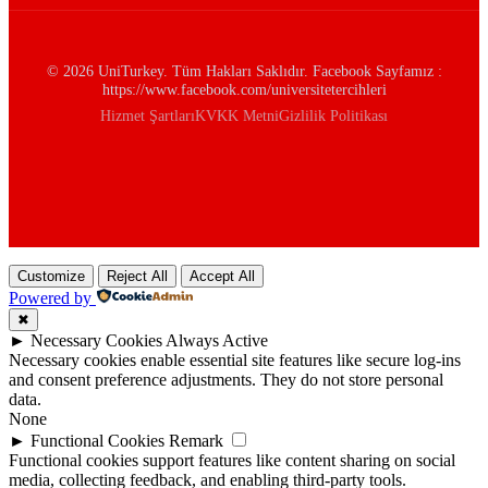
© 2026 UniTurkey. Tüm Hakları Saklıdır. Facebook Sayfamız :
https://www.facebook.com/universitetercihleri
Hizmet Şartları
KVKK Metni
Gizlilik Politikası
Customize
Reject All
Accept All
Powered by
✖
►
Necessary Cookies
Always Active
Necessary cookies enable essential site features like secure log-ins
and consent preference adjustments. They do not store personal
data.
None
►
Functional Cookies
Remark
Functional cookies support features like content sharing on social
media, collecting feedback, and enabling third-party tools.