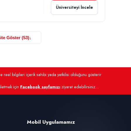
Üniversiteyi İncele
ite Göster (53)
↓
 reel bilgileri içerik sahibi yada yetkilisi olduğunu gösterir
 iletmek için
Facebook sayfamızı
ziyaret edebilirsiniz...
Mobil Uygulamamız