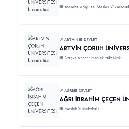
🏢 Ataşehir Adıgüzel Meslek Yüksekoku
📍 ARTVİN
🎓 DEVLET
ARTVİN ÇORUH ÜNİVERS
🏢 Borçka Acarlar Meslek Yüksekokulu
📍 AĞRI
🎓 DEVLET
AĞRI İBRAHİM ÇEÇEN ÜN
🏢 Meslek Yüksekokulu