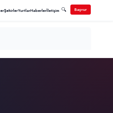
🔍
Başvur
ler
Şehirler
Yurtlar
Haberler
İletişim