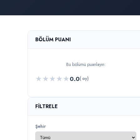
BÖLÜM PUANI
Bu bölümü puanlayın:
★
★
★
★
★
0.0
( oy)
FILTRELE
Şehir