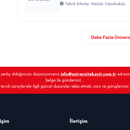
🏢 Teknik Bilimler Meslek Yüksekokulu
Daha Fazla Ünivers
de yanlış olduğunuzu düşünüyorsanız
info@universitekayit.com.tr
adresine
belge ile gönderiniz...
tercih süreçleriyle ilgili güncel duyuruları takip etmek, soru ve görüşlerinizi
rişim
İletişim