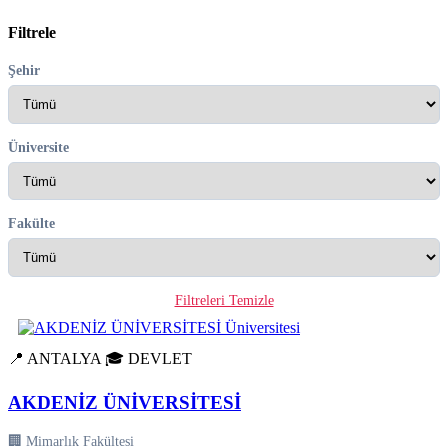
Filtrele
Şehir
Üniversite
Fakülte
Filtreleri Temizle
📍 ANTALYA
🎓 DEVLET
AKDENİZ ÜNİVERSİTESİ
🏢 Mimarlık Fakültesi