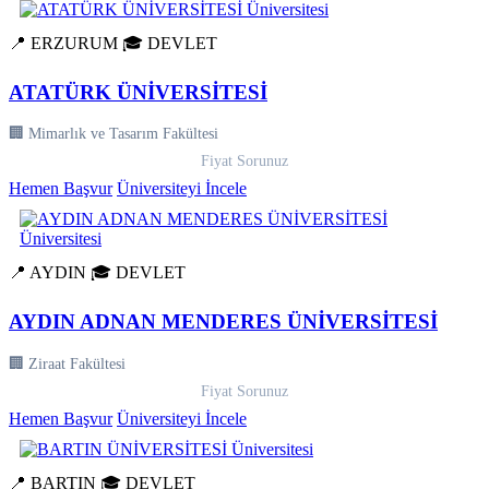
📍 ERZURUM
🎓 DEVLET
ATATÜRK ÜNİVERSİTESİ
🏢 Mimarlık ve Tasarım Fakültesi
Fiyat Sorunuz
Hemen Başvur
Üniversiteyi İncele
📍 AYDIN
🎓 DEVLET
AYDIN ADNAN MENDERES ÜNİVERSİTESİ
🏢 Ziraat Fakültesi
Fiyat Sorunuz
Hemen Başvur
Üniversiteyi İncele
📍 BARTIN
🎓 DEVLET