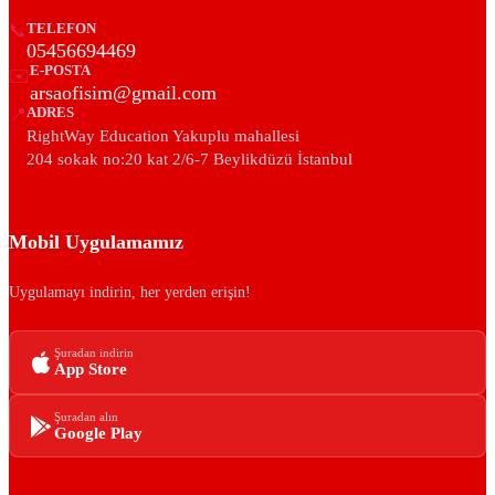
📞
TELEFON
05456694469
E-POSTA
✉️
arsaofisim@gmail.com
📍
ADRES
RightWay Education Yakuplu mahallesi
204 sokak no:20 kat 2/6-7 Beylikdüzü İstanbul
Mobil Uygulamamız
Uygulamayı indirin, her yerden erişin!
Şuradan indirin
App Store
Şuradan alın
Google Play