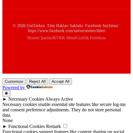
© 2026 UniTurkey. Tüm Hakları Saklıdır. Facebook Sayfamız :
https://www.facebook.com/universitetercihleri
Hizmet Şartları
KVKK Metni
Gizlilik Politikası
Customize
Reject All
Accept All
Powered by
✖
►
Necessary Cookies
Always Active
Necessary cookies enable essential site features like secure log-ins
and consent preference adjustments. They do not store personal
data.
None
►
Functional Cookies
Remark
Functional cookies support features like content sharing on social