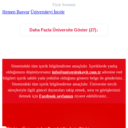
Fiyat Sorunuz
Hemen Başvur
Üniversiteyi İncele
Daha Fazla Üniversite Göster (27)
↓
Sitemizdeki tüm içerik bilgilendirme amaçlıdır. İçeriklerde yanlış
olduğunuzu düşünüyorsanız
info@universitekayit.com.tr
adresine reel
bilgileri içerik sahibi yada yetkilisi olduğunu gösterir belge ile gönderiniz...
Sitemizdeki tüm içerik bilgilendirme amaçlıdır. Üniversite tercih
süreçleriyle ilgili güncel duyuruları takip etmek, soru ve görüşlerinizi
iletmek için
Facebook sayfamızı
ziyaret edebilirsiniz...