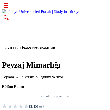
☰
🔍
4 YILLIK LİSANS PROGRAMIDIR
Peyzaj Mimarlığı
Toplam
37
üniversite bu eğitimi veriyor.
Bölüm Puanı
Bu bölümü puanlayın:
★
★
★
★
★
0.0
( oy)