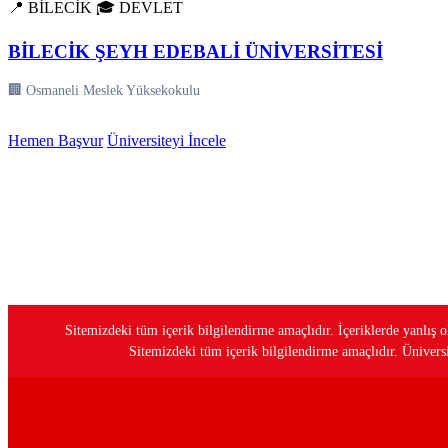
📍 BİLECİK
🎓 DEVLET
BİLECİK ŞEYH EDEBALİ ÜNİVERSİTESİ
🏢 Osmaneli Meslek Yüksekokulu
Hemen Başvur
Üniversiteyi İncele
Sitemizdeki tüm içerik bilgilendirme amaçlıdır. İçeriklerde yanlı
Sitemizdeki tüm içerik bilgilendirme amaçlıdır. Üniversit