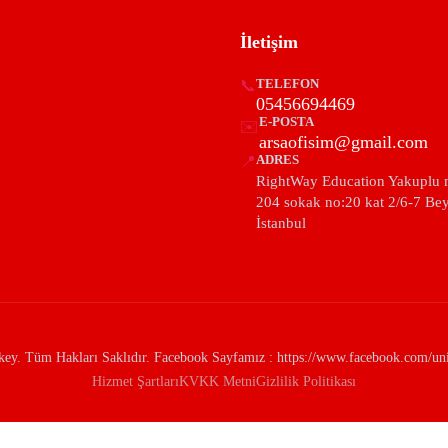
İletişim
📞
TELEFON
05456694469
E-POSTA
✉️
arsaofisim@gmail.com
📍
ADRES
RightWay Education Yakuplu 
204 sokak no:20 kat 2/6-7 Be
İstanbul
y. Tüm Hakları Saklıdır. Facebook Sayfamız : https://www.facebook.com/univ
Hizmet Şartları
KVKK Metni
Gizlilik Politikası