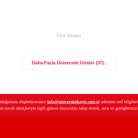
Fiyat Sorunuz
Daha Fazla Üniversite Göster (37)
↓
ş olduğunuzu düşünüyorsanız
info@universitekayit.com.tr
adresine reel bilgileri
e tercih süreçleriyle ilgili güncel duyuruları takip etmek, soru ve görüşleriniz