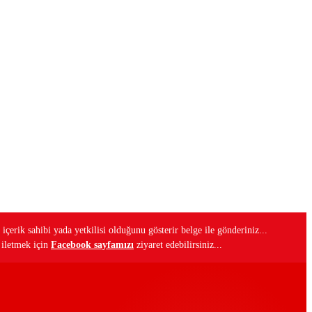
 içerik sahibi yada yetkilisi olduğunu gösterir belge ile gönderiniz...
i iletmek için
Facebook sayfamızı
ziyaret edebilirsiniz...