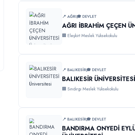
📍 AĞRI
🎓 DEVLET
AĞRI İBRAHİM ÇEÇEN ÜN
🏢 Eleşkirt Meslek Yüksekokulu
📍 BALIKESİR
🎓 DEVLET
BALIKESİR ÜNİVERSİTES
🏢 Sındırgı Meslek Yüksekokulu
📍 BALIKESİR
🎓 DEVLET
BANDIRMA ONYEDİ EYL