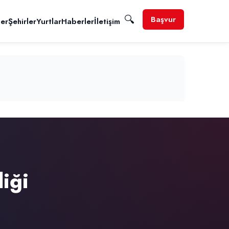
🔍
Başvur
ler
Şehirler
Yurtlar
Haberler
İletişim
iği