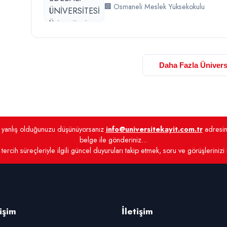
🏢 Osmaneli Meslek Yüksekokulu
Daha Fazla Ünivers
de yanlış olduğunuzu düşünüyorsanız
info@universitekayit.com.tr
adresine
belge ile gönderiniz...
tercih süreçleriyle ilgili güncel duyuruları takip etmek, soru ve görüşlerinizi
rişim
İletişim