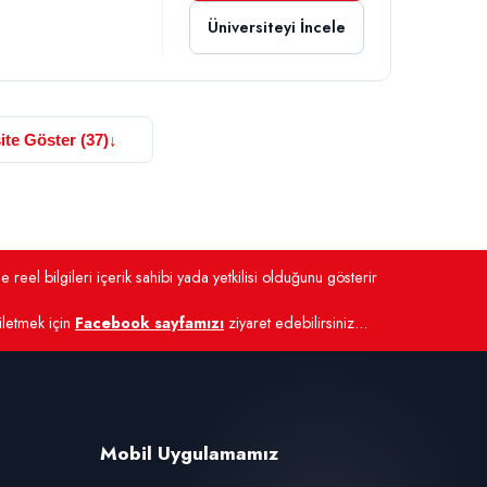
Üniversiteyi İncele
ite Göster (37)
↓
 reel bilgileri içerik sahibi yada yetkilisi olduğunu gösterir
 iletmek için
Facebook sayfamızı
ziyaret edebilirsiniz...
Mobil Uygulamamız