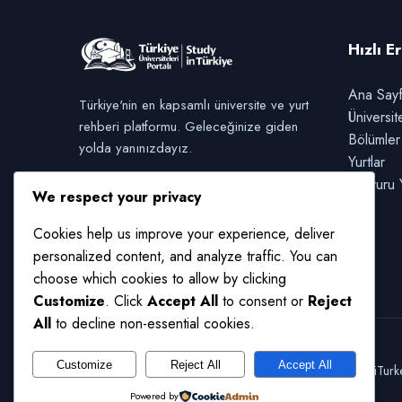
Hızlı E
Ana Say
Türkiye'nin en kapsamlı üniversite ve yurt
Üniversit
rehberi platformu. Geleceğinize giden
Bölümler
yolda yanınızdayız.
Yurtlar
Başvuru 
We respect your privacy
Cookies help us improve your experience, deliver
personalized content, and analyze traffic. You can
choose which cookies to allow by clicking
Customize
. Click
Accept All
to consent or
Reject
All
to decline non-essential cookies.
Customize
Reject All
Accept All
© 2026 UniTurkey
Powered by