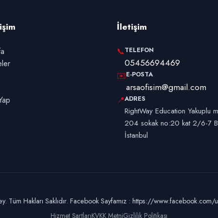
rişim
İletişim
TELEFON
fa
📞
05456694469
eler
E-POSTA
✉️
arsaofisim@gmail.com
ADRES
Yap
📍
RightWay Education Yakuplu m
204 sokak no:20 kat 2/6-7 B
İstanbul
. Tüm Hakları Saklıdır. Facebook Sayfamız : https://www.facebook.com/uni
Hizmet Şartları
KVKK Metni
Gizlilik Politikası