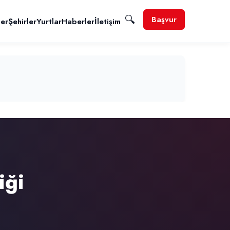
🔍
Başvur
ler
Şehirler
Yurtlar
Haberler
İletişim
iği