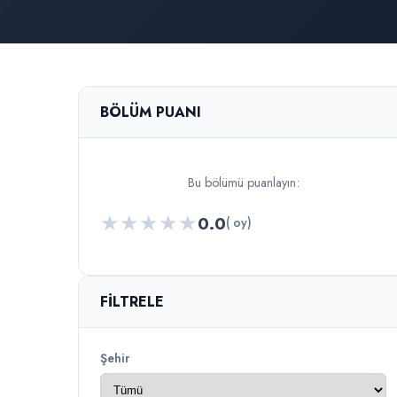
BÖLÜM PUANI
Bu bölümü puanlayın:
★
★
★
★
★
0.0
( oy)
FILTRELE
Şehir