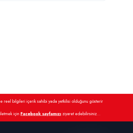
 reel bilgileri içerik sahibi yada yetkilisi olduğunu gösterir
 iletmek için
Facebook sayfamızı
ziyaret edebilirsiniz...