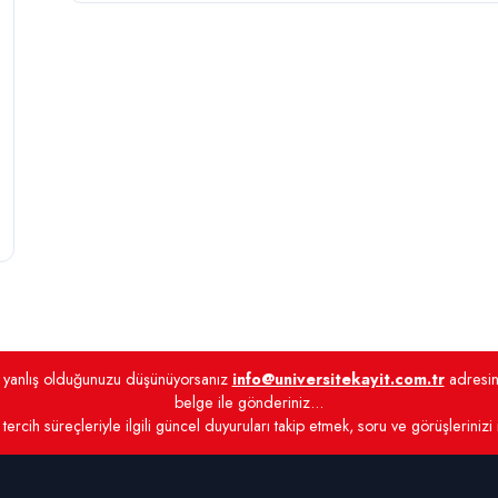
de yanlış olduğunuzu düşünüyorsanız
info@universitekayit.com.tr
adresine
belge ile gönderiniz...
tercih süreçleriyle ilgili güncel duyuruları takip etmek, soru ve görüşlerinizi