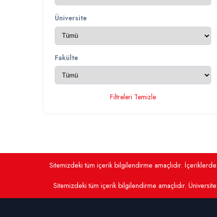
Üniversite
Fakülte
Filtreleri Temizle
Sitemizdeki tüm içerik bilgilendirme amaçlıdır. İçerikler
Sitemizdeki tüm içerik bilgilendirme amaçlıdır. Üniversite 