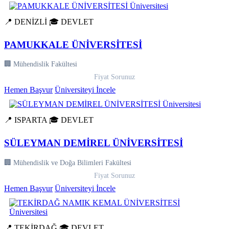
📍 DENİZLİ
🎓 DEVLET
PAMUKKALE ÜNİVERSİTESİ
🏢 Mühendislik Fakültesi
Fiyat Sorunuz
Hemen Başvur
Üniversiteyi İncele
📍 ISPARTA
🎓 DEVLET
SÜLEYMAN DEMİREL ÜNİVERSİTESİ
🏢 Mühendislik ve Doğa Bilimleri Fakültesi
Fiyat Sorunuz
Hemen Başvur
Üniversiteyi İncele
📍 TEKİRDAĞ
🎓 DEVLET