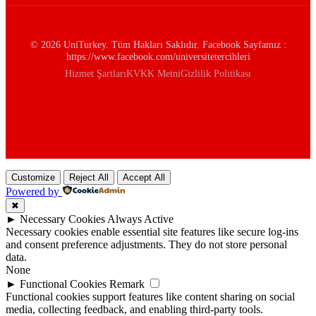
© 2026 UniTurkey. Tüm Hakları Saklıdır. Facebook Sayfamız :
https://www.facebook.com/universitetercihleri
Hizmet Şartları
KVKK Metni
Gizlilik Politikası
Customize
Reject All
Accept All
Powered by
✖
►
Necessary Cookies
Always Active
Necessary cookies enable essential site features like secure log-ins
and consent preference adjustments. They do not store personal
data.
None
►
Functional Cookies
Remark
Functional cookies support features like content sharing on social
media, collecting feedback, and enabling third-party tools.