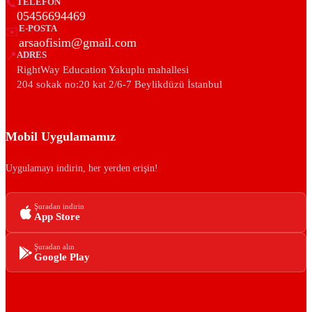
📞
TELEFON
05456694469
E-POSTA
✉️
arsaofisim@gmail.com
📍
ADRES
RightWay Education Yakuplu mahallesi
204 sokak no:20 kat 2/6-7 Beylikdüzü İstanbul
Mobil Uygulamamız
Uygulamayı indirin, her yerden erişin!
Şuradan indirin
App Store
Şuradan alın
Google Play