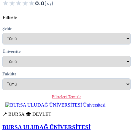
★
★
★
★
★
0.0
( oy)
Filtrele
Şehir
Üniversite
Fakülte
Filtreleri Temizle
📍 BURSA
🎓 DEVLET
BURSA ULUDAĞ ÜNİVERSİTESİ