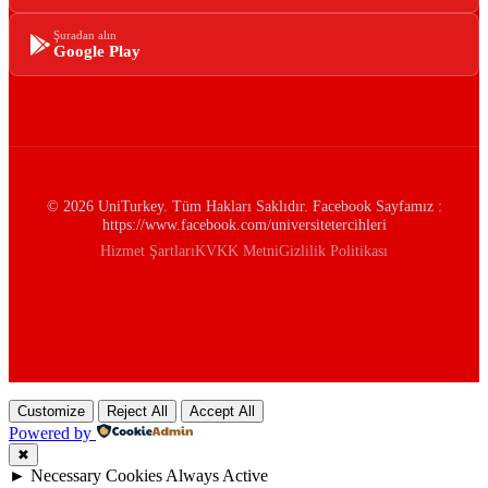
Şuradan alın
Google Play
© 2026 UniTurkey. Tüm Hakları Saklıdır. Facebook Sayfamız :
https://www.facebook.com/universitetercihleri
Hizmet Şartları
KVKK Metni
Gizlilik Politikası
Customize
Reject All
Accept All
Powered by
✖
►
Necessary Cookies
Always Active