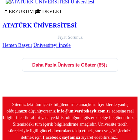
📍 ERZURUM
🎓 DEVLET
ATATÜRK ÜNİVERSİTESİ
Fiyat Sorunuz
Hemen Başvur
Üniversiteyi İncele
Daha Fazla Üniversite Göster (85)
↓
Sitemizdeki tüm içerik bilgilendirme amaçlıdır. İçeriklerde yanlış
olduğunuzu düşünüyorsanız
info@universitekayit.com.tr
adresine reel
bilgileri içerik sahibi yada yetkilisi olduğunu gösterir belge ile gönderiniz...
Sitemizdeki tüm içerik bilgilendirme amaçlıdır. Üniversite tercih
süreçleriyle ilgili güncel duyuruları takip etmek, soru ve görüşlerinizi
iletmek için
Facebook sayfamızı
ziyaret edebilirsiniz...