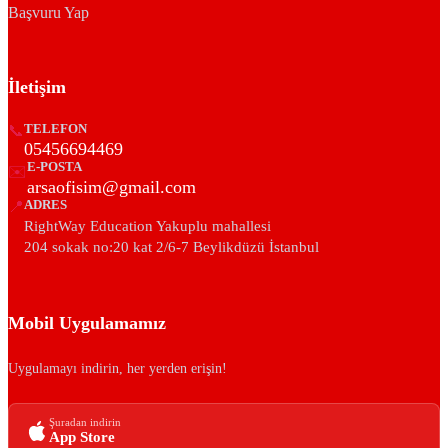
Başvuru Yap
İletişim
📞
TELEFON
05456694469
E-POSTA
✉️
arsaofisim@gmail.com
📍
ADRES
RightWay Education Yakuplu mahallesi
204 sokak no:20 kat 2/6-7 Beylikdüzü İstanbul
Mobil Uygulamamız
Uygulamayı indirin, her yerden erişin!
Şuradan indirin
App Store