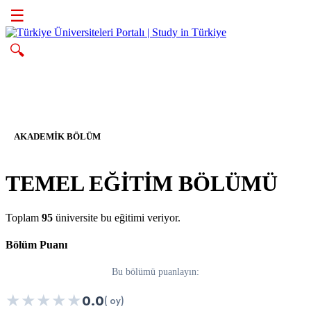
☰
🔍
AKADEMIK BÖLÜM
TEMEL EĞİTİM BÖLÜMÜ
Toplam
95
üniversite bu eğitimi veriyor.
Bölüm Puanı
Bu bölümü puanlayın:
★
★
★
★
★
0.0
( oy)