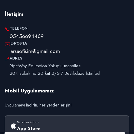
İletişim
TELEFON
📞
05456694469
E-POSTA
✉️
arsaofisim@gmail.com
ADRES
📍
RightWay Education Yakuplu mahallesi
204 sokak no:20 kat 2/6-7 Beylikdüzü İstanbul
Mobil Uygulamamız
Uygulamayı indirin, her yerden erişin!
Şuradan indirin
App Store