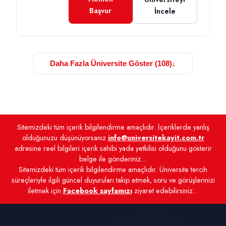
Başvur
İncele
Daha Fazla Üniversite Göster (108)
↓
Sitemizdeki tüm içerik bilgilendirme amaçlıdır. İçeriklerde yanlış
olduğunuzu düşünüyorsanız
info@universitekayit.com.tr
adresine reel bilgileri içerik sahibi yada yetkilisi olduğunu gösterir
belge ile gönderiniz...
Sitemizdeki tüm içerik bilgilendirme amaçlıdır. Üniversite tercih
süreçleriyle ilgili güncel duyuruları takip etmek, soru ve görüşlerinizi
iletmek için
Facebook sayfamızı
ziyaret edebilirsiniz...