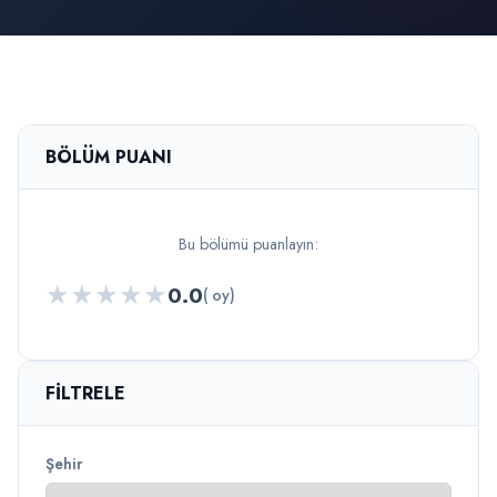
BÖLÜM PUANI
Bu bölümü puanlayın:
★
★
★
★
★
0.0
( oy)
FILTRELE
Şehir