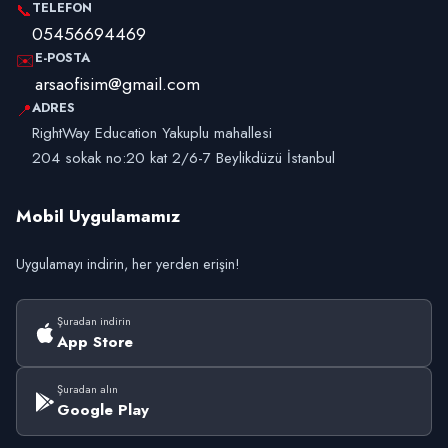
TELEFON
📞
05456694469
E-POSTA
✉️
arsaofisim@gmail.com
ADRES
📍
RightWay Education Yakuplu mahallesi
204 sokak no:20 kat 2/6-7 Beylikdüzü İstanbul
Mobil Uygulamamız
Uygulamayı indirin, her yerden erişin!
Şuradan indirin
App Store
Şuradan alın
Google Play