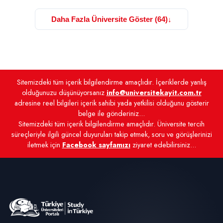
Daha Fazla Üniversite Göster (64)
↓
Sitemizdeki tüm içerik bilgilendirme amaçlıdır. İçeriklerde yanlış
olduğunuzu düşünüyorsanız
info@universitekayit.com.tr
adresine reel bilgileri içerik sahibi yada yetkilisi olduğunu gösterir
belge ile gönderiniz...
Sitemizdeki tüm içerik bilgilendirme amaçlıdır. Üniversite tercih
süreçleriyle ilgili güncel duyuruları takip etmek, soru ve görüşlerinizi
iletmek için
Facebook sayfamızı
ziyaret edebilirsiniz...