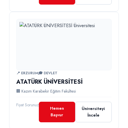
📍 ERZURUM
🎓 DEVLET
ATATÜRK ÜNİVERSİTESİ
🏢 Kazım Karabekir Eğitim Fakültesi
Fiyat Sorunuz
Hemen
Üniversiteyi
Başvur
İncele