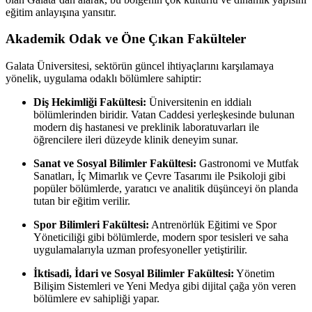
eğitim anlayışına yansıtır.
Akademik Odak ve Öne Çıkan Fakülteler
Galata Üniversitesi, sektörün güncel ihtiyaçlarını karşılamaya
yönelik, uygulama odaklı bölümlere sahiptir:
Diş Hekimliği Fakültesi:
Üniversitenin en iddialı
bölümlerinden biridir. Vatan Caddesi yerleşkesinde bulunan
modern diş hastanesi ve preklinik laboratuvarları ile
öğrencilere ileri düzeyde klinik deneyim sunar.
Sanat ve Sosyal Bilimler Fakültesi:
Gastronomi ve Mutfak
Sanatları, İç Mimarlık ve Çevre Tasarımı ile Psikoloji gibi
popüler bölümlerde, yaratıcı ve analitik düşünceyi ön planda
tutan bir eğitim verilir.
Spor Bilimleri Fakültesi:
Antrenörlük Eğitimi ve Spor
Yöneticiliği gibi bölümlerde, modern spor tesisleri ve saha
uygulamalarıyla uzman profesyoneller yetiştirilir.
İktisadi, İdari ve Sosyal Bilimler Fakültesi:
Yönetim
Bilişim Sistemleri ve Yeni Medya gibi dijital çağa yön veren
bölümlere ev sahipliği yapar.