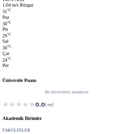
Rüzgar:
1.04 m/s Rüzgar
°C
31
Paz
°C
30
Pts
°C
29
Sal
°C
30
Çar
°C
24
Per
Üniversite Puanı
Bu üniversiteyi puanlayın:
★
★
★
★
★
0.0
( oy)
Akademik Birimler
FAKÜLTELER