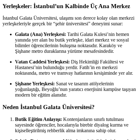
Yerleşkeler: İstanbul’un Kalbinde Üç Ana Merkez
İstanbul Galata Üniversitesi, ulaşımı son derece kolay olan merkezi
yerleşkeleriyle gerçek bir “şehir üniversitesi” deneyimi sunar:
Galata (Ana) Yerleşkesi:
Tarihi Galata Kulesi’nin hemen
yanında yer alan bu butik yerleşke, idari merkez ve sosyal
bilimler öğrencilerinin buluşma noktasıdır. Karaköy ve
Şişhane metro duraklarına yürüme mesafesindedir.
Vatan Caddesi Yerleşkesi:
Diş Hekimliği Fakültesi ve
Hastanesi’nin bulunduğu yerdir. Fatih’in en merkezi
noktasında, metro ve tramvay hatlarının kesişiminde yer alır.
Şişhane Yerleşkesi:
Sanat ve tasarım atölyelerinin
yoğunlaştığı, Beyoğlu’nun yaratıcı enerjisini kampüse taşıyan
modern bir eğitim alanıdır.
Neden İstanbul Galata Üniversitesi?
Butik Eğitim Anlayışı:
Kontenjanların sınırlı tutulması
sayesinde öğrenciler, hocalarıyla birebir diyalog kurma ve
kişiselleştirilmiş rehberlik alma imkanına sahip olur.