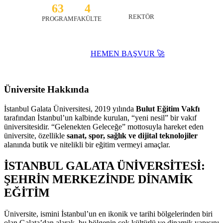
63
4
ŞEYMA AYDINOĞLU
REKTÖR
PROGRAM
FAKÜLTE
HEMEN BAŞVUR 🚀
Website ↗
Üniversite Hakkında
İstanbul Galata Üniversitesi, 2019 yılında
Bulut Eğitim Vakfı
tarafından İstanbul’un kalbinde kurulan, “yeni nesil” bir vakıf
üniversitesidir. “Gelenekten Geleceğe” mottosuyla hareket eden
üniversite, özellikle
sanat, spor, sağlık ve dijital teknolojiler
alanında butik ve nitelikli bir eğitim vermeyi amaçlar.
İSTANBUL GALATA ÜNİVERSİTESİ:
ŞEHRİN MERKEZİNDE DİNAMİK
EĞİTİM
Üniversite, ismini İstanbul’un en ikonik ve tarihi bölgelerinden biri
olan Galata’dan alarak, bu bölgenin çok kültürlü ve dinamik yapısını