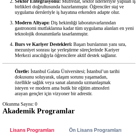
Sektör Entegrasyonu:
Müfredat, sektör liderleriyle yapılan iş
birlikleri doğrultusunda hazırlanmıştır. Öğrenciler staj ve
uygulama dersleriyle iş hayatına erkenden adapte olur.
Modern Altyapı:
Diş hekimliği laboratuvarlarından
gastronomi mutfaklarına kadar tüm uygulama alanları en yeni
teknolojik donanımlarla tasarlanmıştır.
Burs ve Kariyer Destekleri:
Başarı burslarının yanı sıra,
mezuniyet sonrası işe yerleştirme süreçlerinde Kariyer
Merkezi aracılığıyla öğrencilere aktif destek sağlanır.
Özetle:
İstanbul Galata Üniversitesi; İstanbul’un tarihi
dokusunu soluyarak, ulaşım sorunu yaşamadan,
özellikle sağlık veya sanat alanında uzmanlaşmak
isteyen ve modern ama butik bir eğitim atmosferi
arayan gençler için vizyoner bir adrestir.
Okunma Sayısı:
0
Akademik Programlar
Lisans Programları
Ön Lisans Programları