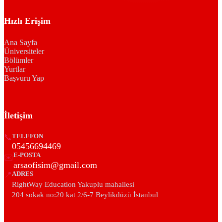
Hızlı Erişim
Ana Sayfa
Üniversiteler
Bölümler
Yurtlar
Başvuru Yap
İletişim
📞
TELEFON
05456694469
E-POSTA
✉️
arsaofisim@gmail.com
📍
ADRES
RightWay Education Yakuplu mahallesi
204 sokak no:20 kat 2/6-7 Beylikdüzü İstanbul