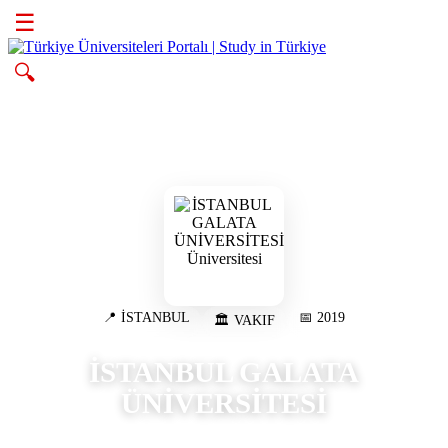
☰
🔍
📍 İSTANBUL
📅 2019
🏛️ VAKIF
İSTANBUL GALATA
ÜNİVERSİTESİ