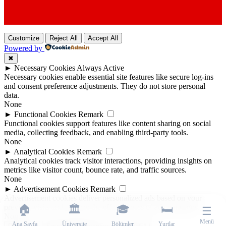
Customize
Reject All
Accept All
Powered by
✖
►
Necessary Cookies
Always Active
Necessary cookies enable essential site features like secure log-ins
and consent preference adjustments. They do not store personal
data.
None
►
Functional Cookies
Remark
Functional cookies support features like content sharing on social
media, collecting feedback, and enabling third-party tools.
None
►
Analytical Cookies
Remark
Analytical cookies track visitor interactions, providing insights on
metrics like visitor count, bounce rate, and traffic sources.
None
►
Advertisement Cookies
Remark
Advertisement cookies deliver personalized ads based on your
previous visits and analyze the effectiveness of ad campaigns.
🏠
🏛️
🎓
🛏️
☰
None
Menü
Ana Sayfa
Üniversite
Bölümler
Yurtlar