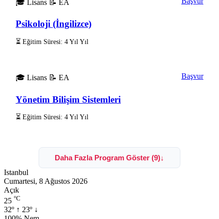
Başvur
🎓 Lisans
📝 EA
Psikoloji (İngilizce)
⏳ Eğitim Süresi: 4 Yıl Yıl
Başvur
🎓 Lisans
📝 EA
Yönetim Bilişim Sistemleri
⏳ Eğitim Süresi: 4 Yıl Yıl
Daha Fazla Program Göster (9)
↓
Istanbul
Cumartesi, 8 Ağustos 2026
Açık
°C
25
32º
↑
23º
↓
Nem:
100% Nem