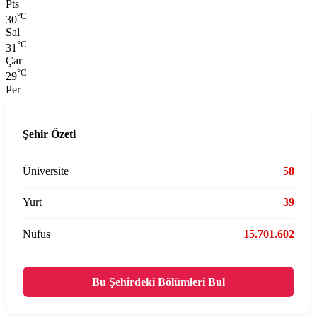
Pts
°C
30
Sal
°C
31
Çar
°C
29
Per
Şehir Özeti
Üniversite
58
Yurt
39
Nüfus
15.701.602
Bu Şehirdeki Bölümleri Bul