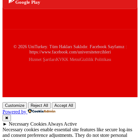
Google Play
© 2026 UniTurkey. Tüm Hakları Saklıdır. Facebook Sayfamız :
https://www.facebook.com/universitetercihleri
Hizmet Şartları
KVKK Metni
Gizlilik Politikası
Customize
Reject All
Accept All
Powered by
✖
►
Necessary Cookies
Always Active
Necessary cookies enable essential site features like secure log-ins
and consent preference adjustments. They do not store personal