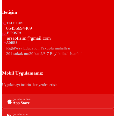
İletişim
📞
TELEFON
05456694469
E-POSTA
✉️
arsaofisim@gmail.com
📍
ADRES
RightWay Education Yakuplu mahallesi
204 sokak no:20 kat 2/6-7 Beylikdüzü İstanbul
Mobil Uygulamamız
Uygulamayı indirin, her yerden erişin!
Şuradan indirin
App Store
Şuradan alın