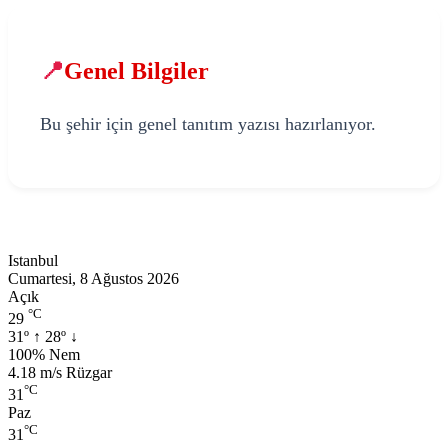
📍
Genel Bilgiler
Bu şehir için genel tanıtım yazısı hazırlanıyor.
Istanbul
Cumartesi, 8 Ağustos 2026
Açık
°C
29
31º
↑
28º
↓
Nem:
100% Nem
Rüzgar:
4.18 m/s Rüzgar
°C
31
Paz
°C
31