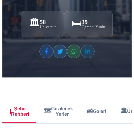
🏛️
🛏️
58
39
Üniversite
Öğrenci Yurdu
Şehir
Gezilecek
🗺️
🏛️
📸
ℹ️
Galeri
Üni
Rehberi
Yerler