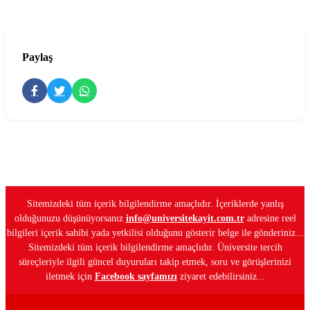
Paylaş
Sitemizdeki tüm içerik bilgilendirme amaçlıdır. İçeriklerde yanlış
olduğunuzu düşünüyorsanız
info@universitekayit.com.tr
adresine reel
bilgileri içerik sahibi yada yetkilisi olduğunu gösterir belge ile gönderiniz...
Sitemizdeki tüm içerik bilgilendirme amaçlıdır. Üniversite tercih
süreçleriyle ilgili güncel duyuruları takip etmek, soru ve görüşlerinizi
iletmek için
Facebook sayfamızı
ziyaret edebilirsiniz...