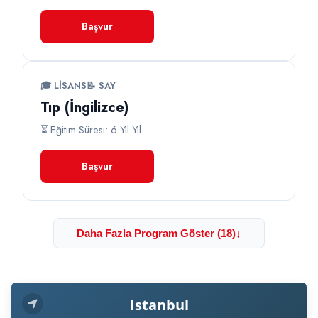
Başvur
🎓 LISANS
📝 SAY
Tıp (İngilizce)
⏳ Eğitim Süresi: 6 Yıl Yıl
Başvur
Daha Fazla Program Göster (18)
↓
Istanbul