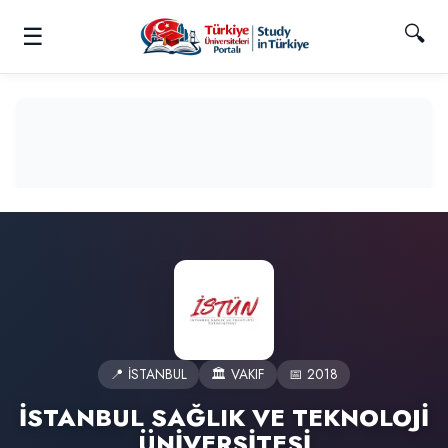
🔍
☰
📍 İSTANBUL
🏛️ VAKIF
📅 2018
İSTANBUL SAĞLIK VE TEKNOLOJİ
ÜNİVERSİTESİ