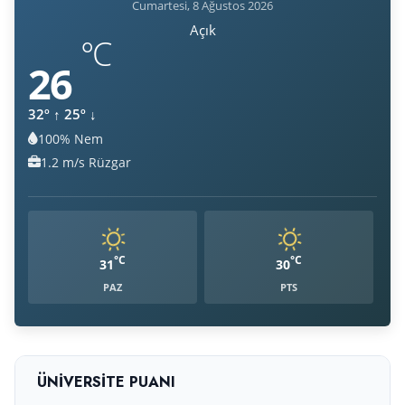
Cumartesi, 8 Ağustos 2026
Açık
°C
26
32º
↑
25º
↓
100% Nem
Nem:
1.2 m/s Rüzgar
Rüzgar:
°C
°C
31
30
PAZ
PTS
ÜNIVERSITE PUANI