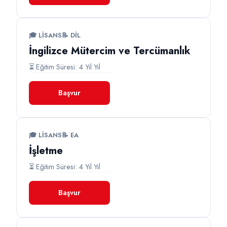
🎓 LISANS
📝 DİL
İngilizce Mütercim ve Tercümanlık
⏳ Eğitim Süresi: 4 Yıl Yıl
Başvur
🎓 LISANS
📝 EA
İşletme
⏳ Eğitim Süresi: 4 Yıl Yıl
Başvur