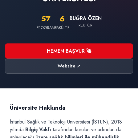
57
6
BUĞRA ÖZEN
REKTÖR
PROGRAM
FAKÜLTE
HEMEN BAŞVUR 🚀
Website ↗
Üniversite Hakkında
İstanbul Sağlık ve Teknoloji Üniversitesi (İSTÜN), 2018
yılında
Bilgiç Vakfı
tarafından kurulan ve adından da
anlaşılacağı üzere
sağlık bilimleri ile mühendislik