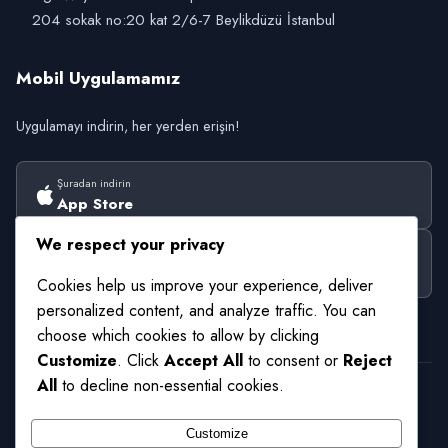
204 sokak no:20 kat 2/6-7 Beylikdüzü İstanbul
Mobil Uygulamamız
Uygulamayı indirin, her yerden erişin!
Şuradan indirin
App Store
We respect your privacy
Şuradan alın
Google Play
Cookies help us improve your experience, deliver
personalized content, and analyze traffic. You can
choose which cookies to allow by clicking
Customize
. Click
Accept All
to consent or
Reject
All
to decline non-essential cookies.
© 2026 UniTurkey. Tüm Hakları Saklıdır. Facebook Sayfamız :
Customize
https://www.facebook.com/universitetercihleri