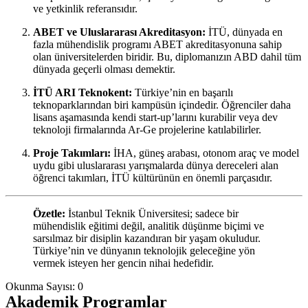
ve yetkinlik referansıdır.
ABET ve Uluslararası Akreditasyon:
İTÜ, dünyada en
fazla mühendislik programı ABET akreditasyonuna sahip
olan üniversitelerden biridir. Bu, diplomanızın ABD dahil tüm
dünyada geçerli olması demektir.
İTÜ ARI Teknokent:
Türkiye’nin en başarılı
teknoparklarından biri kampüsün içindedir. Öğrenciler daha
lisans aşamasında kendi start-up’larını kurabilir veya dev
teknoloji firmalarında Ar-Ge projelerine katılabilirler.
Proje Takımları:
İHA, güneş arabası, otonom araç ve model
uydu gibi uluslararası yarışmalarda dünya dereceleri alan
öğrenci takımları, İTÜ kültürünün en önemli parçasıdır.
Özetle:
İstanbul Teknik Üniversitesi; sadece bir
mühendislik eğitimi değil, analitik düşünme biçimi ve
sarsılmaz bir disiplin kazandıran bir yaşam okuludur.
Türkiye’nin ve dünyanın teknolojik geleceğine yön
vermek isteyen her gencin nihai hedefidir.
Okunma Sayısı:
0
Akademik Programlar