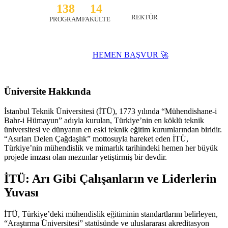
138
14
HASAN MANDAL
REKTÖR
PROGRAM
FAKÜLTE
HEMEN BAŞVUR 🚀
Website ↗
Üniversite Hakkında
İstanbul Teknik Üniversitesi (İTÜ), 1773 yılında “Mühendishane-i
Bahr-i Hümayun” adıyla kurulan, Türkiye’nin en köklü teknik
üniversitesi ve dünyanın en eski teknik eğitim kurumlarından biridir.
“Asırları Delen Çağdaşlık” mottosuyla hareket eden İTÜ,
Türkiye’nin mühendislik ve mimarlık tarihindeki hemen her büyük
projede imzası olan mezunlar yetiştirmiş bir devdir.
İTÜ: Arı Gibi Çalışanların ve Liderlerin
Yuvası
İTÜ, Türkiye’deki mühendislik eğitiminin standartlarını belirleyen,
“Araştırma Üniversitesi” statüsünde ve uluslararası akreditasyon