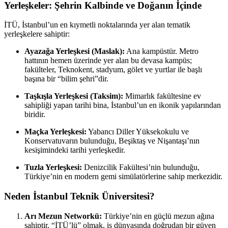
Yerleşkeler: Şehrin Kalbinde ve Doğanın İçinde
İTÜ, İstanbul’un en kıymetli noktalarında yer alan tematik
yerleşkelere sahiptir:
Ayazağa Yerleşkesi (Maslak):
Ana kampüstür. Metro
hattının hemen üzerinde yer alan bu devasa kampüs;
fakülteler, Teknokent, stadyum, gölet ve yurtlar ile başlı
başına bir “bilim şehri”dir.
Taşkışla Yerleşkesi (Taksim):
Mimarlık fakültesine ev
sahipliği yapan tarihi bina, İstanbul’un en ikonik yapılarından
biridir.
Maçka Yerleşkesi:
Yabancı Diller Yüksekokulu ve
Konservatuvarın bulunduğu, Beşiktaş ve Nişantaşı’nın
kesişimindeki tarihi yerleşkedir.
Tuzla Yerleşkesi:
Denizcilik Fakültesi’nin bulunduğu,
Türkiye’nin en modern gemi simülatörlerine sahip merkezidir.
Neden İstanbul Teknik Üniversitesi?
Arı Mezun Networkü:
Türkiye’nin en güçlü mezun ağına
sahiptir. “İTÜ’lü” olmak, iş dünyasında doğrudan bir güven