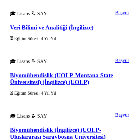
Başvur
🎓 Lisans
📝 SAY
Veri Bilimi ve Analitiği (İngilizce)
⏳ Eğitim Süresi: 4 Yıl Yıl
Başvur
🎓 Lisans
📝 SAY
Biyomühendislik (UOLP-Montana State
Üniversitesi) (İngilizce) (UOLP)
⏳ Eğitim Süresi: 4 Yıl Yıl
Başvur
🎓 Lisans
📝 SAY
Biyomühendislik (İngilizce) (UOLP-
Uluslararası Saraybosna Üniversitesi)