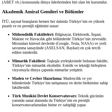
(ABET vb.) konusunda dünya liderlerinden biri olan bir kurumdur.
Akademik Amiral Gemileri ve Bölümler
İTÜ, sayısal branşların hemen her dalında Türkiye’nin en yüksek
puanlı ve en prestijli eğitimini sunar:
Mühendislik Fakülteleri:
Bilgisayar, Elektronik, İnşaat,
Makine ve Havacılık gibi bölümlerde Türkiye’nin zirvesidir.
Mezunları küresel devlerde (Google, Tesla, NASA) ve yerli
savunma sanayiinde (ASELSAN, Baykar) en çok tercih
edilen isimlerdir.
Mimarlık Fakültesi:
Taşkışla yerleşkesinde bulunan fakülte,
Türkiye’nin mimarlık ekolüdür. Estetik ve tekniği birleştiren
vizyonuyla dünya çapında mimarlar yetiştirir.
Maden ve Cevher Hazırlama:
Madencilik ve yer
bilimlerinde Türkiye’nin tartışmasız en derin birikimine sahip
fakültesidir.
Türk Musikisi Devlet Konservatuvarı:
Teknik gücünün
yanında sanat alanında da Türkiye’nin en prestijli
konservatuvarlarından birine ev sahipliği yapar.