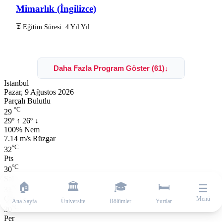
Mimarlık (İngilizce)
⏳ Eğitim Süresi: 4 Yıl Yıl
Daha Fazla Program Göster (61)
↓
Istanbul
Pazar, 9 Ağustos 2026
Parçalı Bulutlu
°C
29
29º
↑
26º
↓
Nem:
100% Nem
Rüzgar:
7.14 m/s Rüzgar
°C
32
Pts
°C
30
Sal
🏠
🏛️
🎓
🛏️
☰
°C
31
Çar
Menü
Ana Sayfa
Üniversite
Bölümler
Yurtlar
°C
30
Per