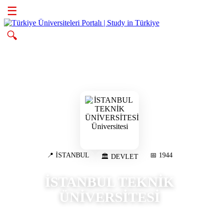
☰
🔍
📍 İSTANBUL
📅 1944
🏛️ DEVLET
İSTANBUL TEKNİK
ÜNİVERSİTESİ