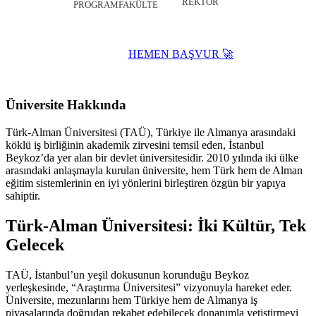
REKTÖR
PROGRAM
FAKÜLTE
HEMEN BAŞVUR 🚀
Website ↗
Üniversite Hakkında
Türk-Alman Üniversitesi (TAÜ), Türkiye ile Almanya arasındaki
köklü iş birliğinin akademik zirvesini temsil eden, İstanbul
Beykoz’da yer alan bir devlet üniversitesidir. 2010 yılında iki ülke
arasındaki anlaşmayla kurulan üniversite, hem Türk hem de Alman
eğitim sistemlerinin en iyi yönlerini birleştiren özgün bir yapıya
sahiptir.
Türk-Alman Üniversitesi: İki Kültür, Tek
Gelecek
TAÜ, İstanbul’un yeşil dokusunun korunduğu Beykoz
yerleşkesinde, “Araştırma Üniversitesi” vizyonuyla hareket eder.
Üniversite, mezunlarını hem Türkiye hem de Almanya iş
piyasalarında doğrudan rekabet edebilecek donanımla yetiştirmeyi