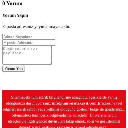
0 Yorum
Yorum Yapın
E-posta adresiniz yayınlanmayacaktır.
Yorum Yap
Sitemizdeki tüm içerik bilgilendirme amaçlıdır. İçeriklerde yanlış
olduğunuzu düşünüyorsanız
info@universitekayit.com.tr
adresine reel
bilgileri içerik sahibi yada yetkilisi olduğunu gösterir belge ile gönderiniz...
Sitemizdeki tüm içerik bilgilendirme amaçlıdır. Üniversite tercih
süreçleriyle ilgili güncel duyuruları takip etmek, soru ve görüşlerinizi
iletmek için
Facebook sayfamızı
ziyaret edebilirsiniz...