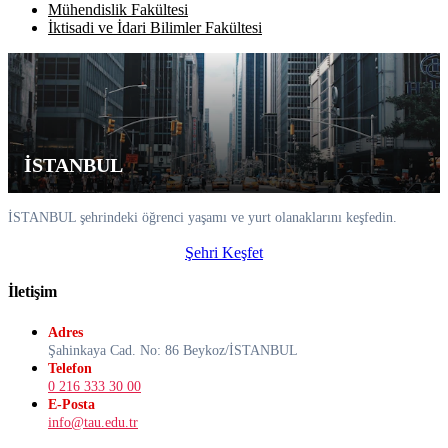
Mühendislik Fakültesi
İktisadi ve İdari Bilimler Fakültesi
İSTANBUL
İSTANBUL şehrindeki öğrenci yaşamı ve yurt olanaklarını keşfedin.
Şehri Keşfet
İletişim
Adres
Şahinkaya Cad. No: 86 Beykoz/İSTANBUL
Telefon
0 216 333 30 00
E-Posta
info@tau.edu.tr