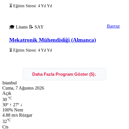
⏳ Eğitim Süresi: 4 Yıl Yıl
Başvur
🎓 Lisans
📝 SAY
Mekatronik Mühendisliği (Almanca)
⏳ Eğitim Süresi: 4 Yıl Yıl
Daha Fazla Program Göster (5)
↓
Istanbul
Cuma, 7 Ağustos 2026
Açık
°C
30
30º
↑
27º
↓
Nem:
100% Nem
Rüzgar:
4.88 m/s Rüzgar
°C
32
Cts