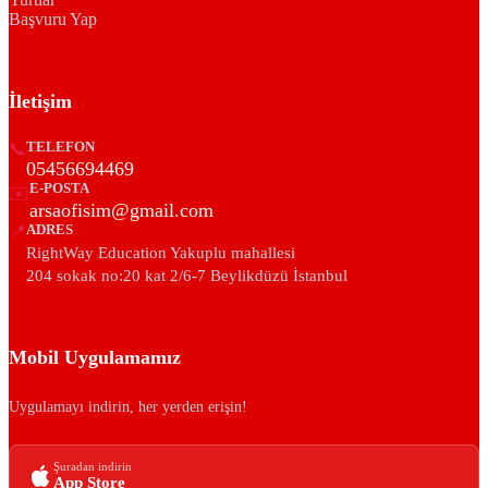
Başvuru Yap
İletişim
📞
TELEFON
05456694469
E-POSTA
✉️
arsaofisim@gmail.com
📍
ADRES
RightWay Education Yakuplu mahallesi
204 sokak no:20 kat 2/6-7 Beylikdüzü İstanbul
Mobil Uygulamamız
Uygulamayı indirin, her yerden erişin!
Şuradan indirin
App Store