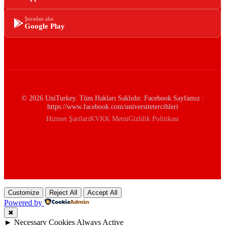
Şuradan alın
Google Play
© 2026 UniTurkey. Tüm Hakları Saklıdır. Facebook Sayfamız :
https://www.facebook.com/universitetercihleri
Hizmet Şartları
KVKK Metni
Gizlilik Politikası
Customize
Reject All
Accept All
Powered by
✖
►
Necessary Cookies
Always Active