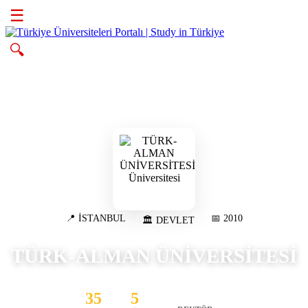
☰
🔍
📍 İSTANBUL
📅 2010
🏛️ DEVLET
TÜRK-ALMAN ÜNİVERSİTESİ
35
5
CEMAL YILDIZ