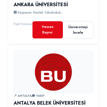
ANKARA ÜNİVERSİTESİ
🏢 Beypazarı Meslek Yüksekokulu
Fiyat Sorunuz
Hemen
Üniversiteyi
Başvur
İncele
📍 ANTALYA
🎓 VAKIF
ANTALYA BELEK ÜNİVERSİTESİ