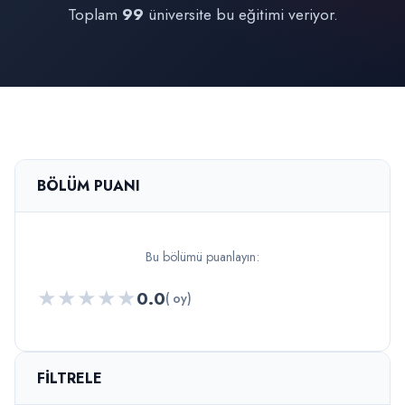
Toplam
99
üniversite bu eğitimi veriyor.
BÖLÜM PUANI
Bu bölümü puanlayın:
★
★
★
★
★
0.0
( oy)
FILTRELE