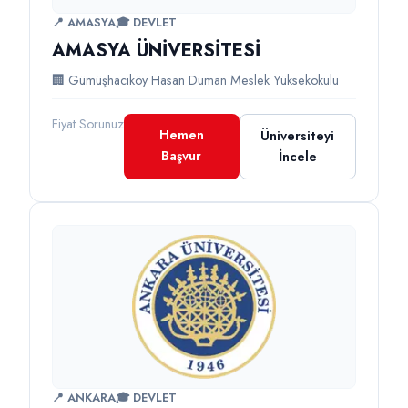
📍 AMASYA
🎓 DEVLET
AMASYA ÜNİVERSİTESİ
🏢 Gümüşhacıköy Hasan Duman Meslek Yüksekokulu
Fiyat Sorunuz
Hemen
Üniversiteyi
Başvur
İncele
📍 ANKARA
🎓 DEVLET