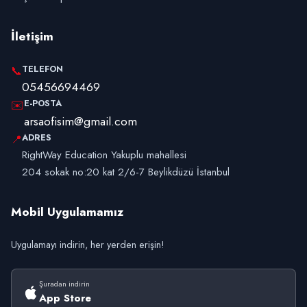
İletişim
TELEFON
📞
05456694469
E-POSTA
✉️
arsaofisim@gmail.com
ADRES
📍
RightWay Education Yakuplu mahallesi
204 sokak no:20 kat 2/6-7 Beylikdüzü İstanbul
Mobil Uygulamamız
Uygulamayı indirin, her yerden erişin!
Şuradan indirin
App Store