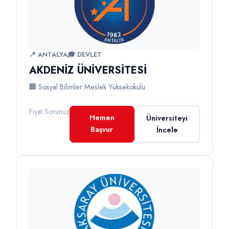
📍 ANTALYA
🎓 DEVLET
AKDENİZ ÜNİVERSİTESİ
🏢 Sosyal Bilimler Meslek Yüksekokulu
Fiyat Sorunuz
Hemen
Üniversiteyi
Başvur
İncele