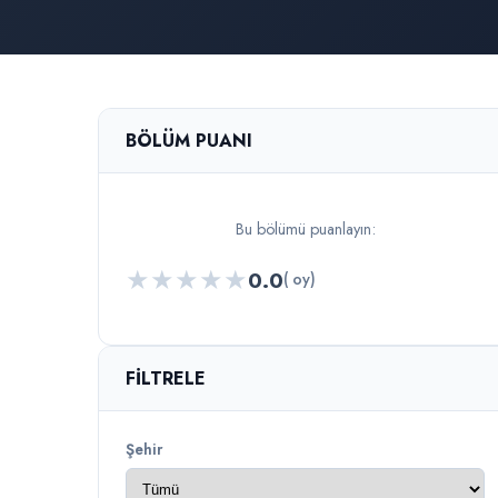
BÖLÜM PUANI
Bu bölümü puanlayın:
★
★
★
★
★
0.0
( oy)
FILTRELE
Şehir