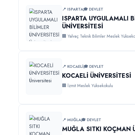
📍 ISPARTA
🎓 DEVLET
ISPARTA UYGULAMALI B
ÜNİVERSİTESİ
🏢 Yalvaç Teknik Bilimler Meslek Yüksek
📍 KOCAELİ
🎓 DEVLET
KOCAELİ ÜNİVERSİTESİ
🏢 İzmit Meslek Yüksekokulu
📍 MUĞLA
🎓 DEVLET
MUĞLA SITKI KOÇMAN Ü