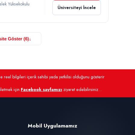
slek Yüksekokulu
Üniversiteyi İncele
ite Göster (6)
↓
 reel bilgileri içerik sahibi yada yetkilisi olduğunu gösterir
 iletmek için
Facebook sayfamızı
ziyaret edebilirsiniz...
Mobil Uygulamamız