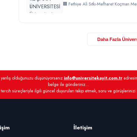
🏢 Fethiye Ali Sıtkı-Mefharet Koçman Me
Daha Fazla Ünivers
de yanlış olduğunuzu düşünüyorsanız
info@universitekayit.com.tr
adresine
belge ile gönderiniz...
tercih süreçleriyle ilgili güncel duyuruları takip etmek, soru ve görüşlerinizi
rişim
İletişim