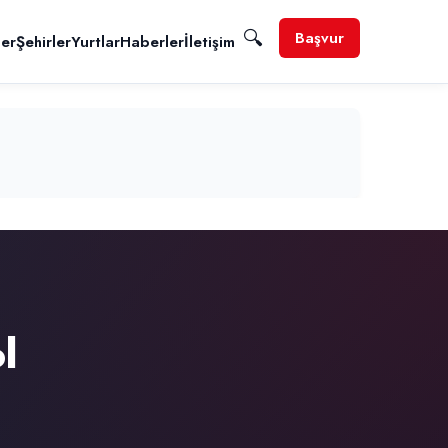
🔍
Başvur
ler
Şehirler
Yurtlar
Haberler
İletişim
l