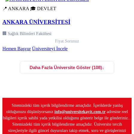
📍 ANKARA
🎓 DEVLET
ANKARA ÜNİVERSİTESİ
🏢 Sağlık Bilimleri Fakültesi
Fiyat Sorunuz
Hemen Başvur
Üniversiteyi İncele
Daha Fazla Üniversite Göster (108)
↓
Sitemizdeki tüm içerik bilgilendirme amaçlıdır. İçeriklerde yanlış
olduğunuzu düşünüyorsanız
info@universitekayit.com.tr
adresine reel
bilgileri içerik sahibi yada yetkilisi olduğunu gösterir belge ile gönderiniz...
Sitemizdeki tüm içerik bilgilendirme amaçlıdır. Üniversite tercih
süreçleriyle ilgili güncel duyuruları takip etmek, soru ve görüşlerinizi