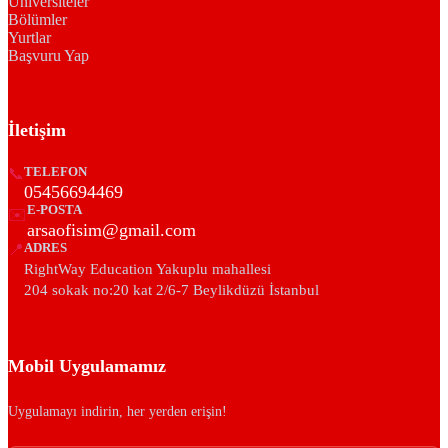
Üniversiteler
Bölümler
Yurtlar
Başvuru Yap
İletişim
📞
TELEFON
05456694469
E-POSTA
✉️
arsaofisim@gmail.com
📍
ADRES
RightWay Education Yakuplu mahallesi
204 sokak no:20 kat 2/6-7 Beylikdüzü İstanbul
Mobil Uygulamamız
Uygulamayı indirin, her yerden erişin!