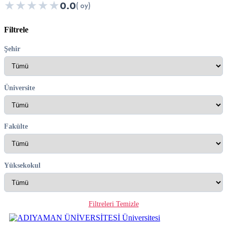
★
★
★
★
★
0.0
( oy)
Filtrele
Şehir
Üniversite
Fakülte
Yüksekokul
Filtreleri Temizle