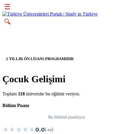
☰
🔍
2 YILLIK ÖN LİSANS PROGRAMIDIR
Çocuk Gelişimi
Toplam
118
üniversite bu eğitimi veriyor.
Bölüm Puanı
Bu bölümü puanlayın:
★
★
★
★
★
0.0
( oy)