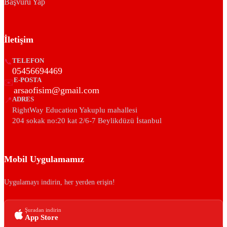
Başvuru Yap
İletişim
📞
TELEFON
05456694469
E-POSTA
✉️
arsaofisim@gmail.com
📍
ADRES
RightWay Education Yakuplu mahallesi
204 sokak no:20 kat 2/6-7 Beylikdüzü İstanbul
Mobil Uygulamamız
Uygulamayı indirin, her yerden erişin!
Şuradan indirin
App Store