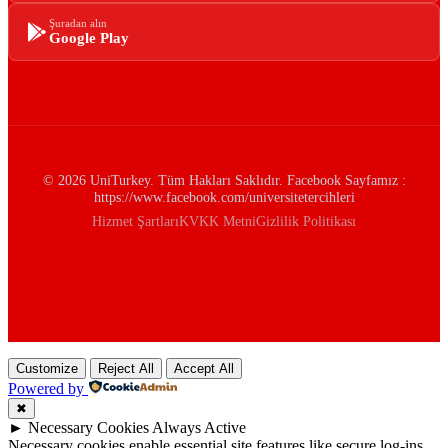
Şuradan alın
Google Play
© 2026 UniTurkey. Tüm Hakları Saklıdır. Facebook Sayfamız :
https://www.facebook.com/universitetercihleri
Hizmet Şartları
KVKK Metni
Gizlilik Politikası
Customize
Reject All
Accept All
Powered by
✖
►
Necessary Cookies
Always Active
Necessary cookies enable essential site features like secure log-ins