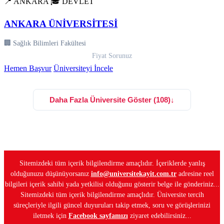
📍 ANKARA
🎓 DEVLET
ANKARA ÜNİVERSİTESİ
🏢 Sağlık Bilimleri Fakültesi
Fiyat Sorunuz
Hemen Başvur
Üniversiteyi İncele
Daha Fazla Üniversite Göster (108)
↓
Sitemizdeki tüm içerik bilgilendirme amaçlıdır. İçeriklerde yanlış
olduğunuzu düşünüyorsanız
info@universitekayit.com.tr
adresine reel
bilgileri içerik sahibi yada yetkilisi olduğunu gösterir belge ile gönderiniz...
Sitemizdeki tüm içerik bilgilendirme amaçlıdır. Üniversite tercih
süreçleriyle ilgili güncel duyuruları takip etmek, soru ve görüşlerinizi
iletmek için
Facebook sayfamızı
ziyaret edebilirsiniz...