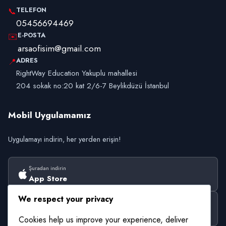
TELEFON
📞
05456694469
E-POSTA
✉️
arsaofisim@gmail.com
ADRES
📍
RightWay Education Yakuplu mahallesi
204 sokak no:20 kat 2/6-7 Beylikdüzü İstanbul
Mobil Uygulamamız
Uygulamayı indirin, her yerden erişin!
Şuradan indirin
App Store
We respect your privacy
Şuradan alın
Google Play
Cookies help us improve your experience, deliver