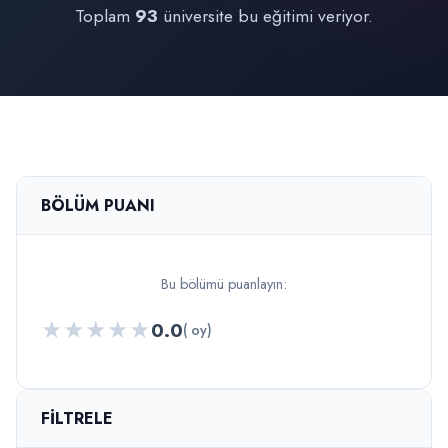
Toplam
93
üniversite bu eğitimi veriyor.
BÖLÜM PUANI
Bu bölümü puanlayın:
★
★
★
★
★
0.0
( oy)
FILTRELE