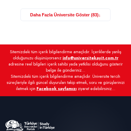
Daha Fazla Üniversite Göster (83)
↓
Sitemizdeki tüm içerik bilgilendirme amaçlıdır. İçeriklerde yanlış
olduğunuzu düşünüyorsanız
info@universitekayit.com.tr
adresine reel bilgileri içerik sahibi yada yetkilisi olduğunu gösterir
belge ile gönderiniz...
Sitemizdeki tüm içerik bilgilendirme amaçlıdır. Üniversite tercih
süreçleriyle ilgili güncel duyuruları takip etmek, soru ve görüşlerinizi
iletmek için
Facebook sayfamızı
ziyaret edebilirsiniz...