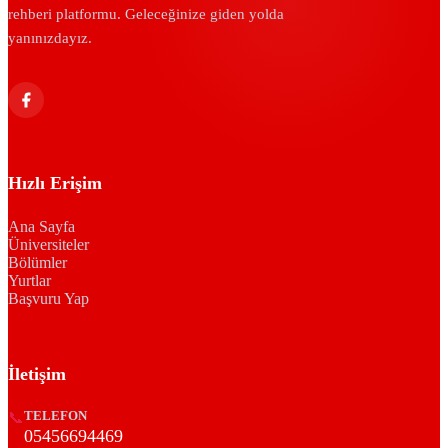
rehberi platformu. Geleceğinize giden yolda
yanınızdayız.
Hızlı Erişim
Ana Sayfa
Üniversiteler
Bölümler
Yurtlar
Başvuru Yap
İletişim
📞
TELEFON
05456694469