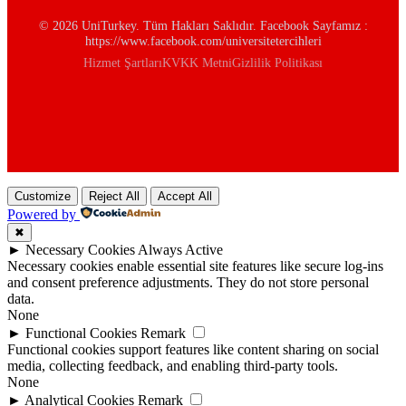
© 2026 UniTurkey. Tüm Hakları Saklıdır. Facebook Sayfamız :
https://www.facebook.com/universitetercihleri
Hizmet Şartları
KVKK Metni
Gizlilik Politikası
Customize
Reject All
Accept All
Powered by
✖
►
Necessary Cookies
Always Active
Necessary cookies enable essential site features like secure log-ins
and consent preference adjustments. They do not store personal
data.
None
►
Functional Cookies
Remark
Functional cookies support features like content sharing on social
media, collecting feedback, and enabling third-party tools.
None
►
Analytical Cookies
Remark