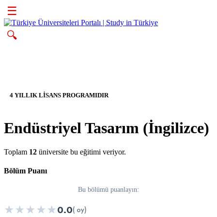
☰
🔍
4 YILLIK LİSANS PROGRAMIDIR
Endüstriyel Tasarım (İngilizce)
Toplam
12
üniversite bu eğitimi veriyor.
Bölüm Puanı
Bu bölümü puanlayın:
★
★
★
★
★
0.0
( oy)