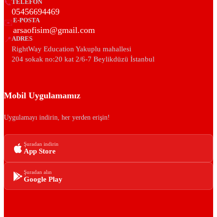
📞
TELEFON
05456694469
E-POSTA
✉️
arsaofisim@gmail.com
📍
ADRES
RightWay Education Yakuplu mahallesi
204 sokak no:20 kat 2/6-7 Beylikdüzü İstanbul
Mobil Uygulamamız
Uygulamayı indirin, her yerden erişin!
Şuradan indirin
App Store
Şuradan alın
Google Play