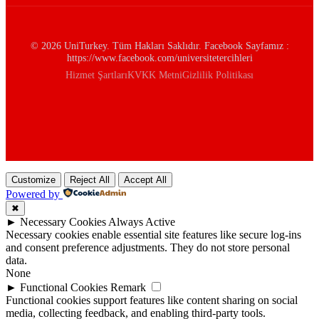
© 2026 UniTurkey. Tüm Hakları Saklıdır. Facebook Sayfamız :
https://www.facebook.com/universitetercihleri
Hizmet Şartları
KVKK Metni
Gizlilik Politikası
Customize
Reject All
Accept All
Powered by
✖
►
Necessary Cookies
Always Active
Necessary cookies enable essential site features like secure log-ins
and consent preference adjustments. They do not store personal
data.
None
►
Functional Cookies
Remark
Functional cookies support features like content sharing on social
media, collecting feedback, and enabling third-party tools.