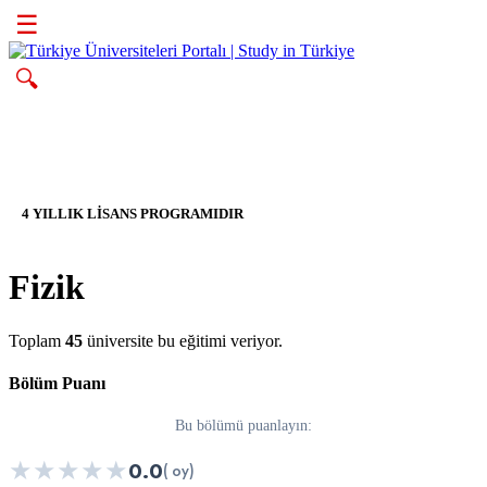
☰
🔍
4 YILLIK LİSANS PROGRAMIDIR
Fizik
Toplam
45
üniversite bu eğitimi veriyor.
Bölüm Puanı
Bu bölümü puanlayın:
★
★
★
★
★
0.0
( oy)