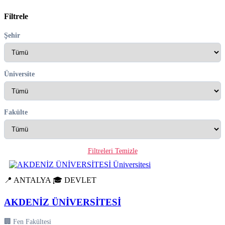
Filtrele
Şehir
Üniversite
Fakülte
Filtreleri Temizle
📍 ANTALYA
🎓 DEVLET
AKDENİZ ÜNİVERSİTESİ
🏢 Fen Fakültesi