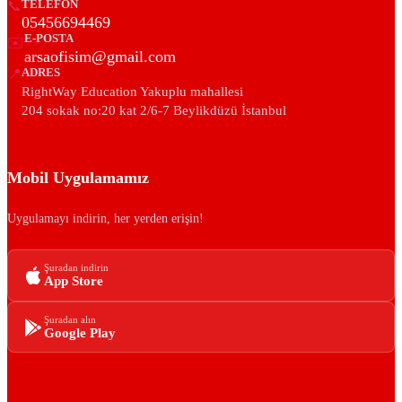
📞
TELEFON
05456694469
E-POSTA
✉️
arsaofisim@gmail.com
📍
ADRES
RightWay Education Yakuplu mahallesi
204 sokak no:20 kat 2/6-7 Beylikdüzü İstanbul
Mobil Uygulamamız
Uygulamayı indirin, her yerden erişin!
Şuradan indirin
App Store
Şuradan alın
Google Play