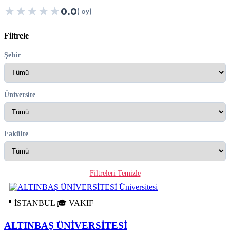
★
★
★
★
★
0.0
( oy)
Filtrele
Şehir
Üniversite
Fakülte
Filtreleri Temizle
📍 İSTANBUL
🎓 VAKIF
ALTINBAŞ ÜNİVERSİTESİ