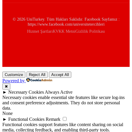
© 2026 UniTurkey. Tüm Hakları Saklıdır. Facebook Sayfamız :
https://www.facebook.com/universitetercihleri
Hizmet Şartları
KVKK Metni
Gizlilik Politikası
Customize
Reject All
Accept All
Powered by
✖
►
Necessary Cookies
Always Active
Necessary cookies enable essential site features like secure log-ins
and consent preference adjustments. They do not store personal
data.
None
►
Functional Cookies
Remark
Functional cookies support features like content sharing on social
media, collecting feedback, and enabling third-party tools.