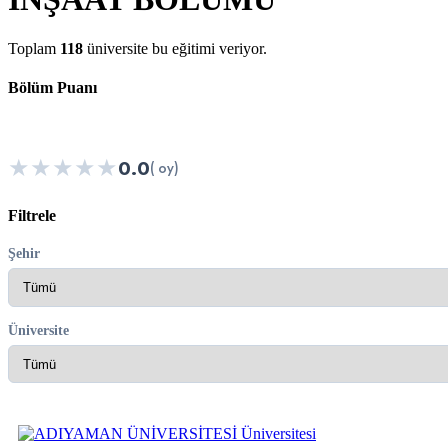
Toplam
118
üniversite bu eğitimi veriyor.
Bölüm Puanı
★
★
★
★
★
0.0
( oy)
Filtrele
Şehir
Üniversite