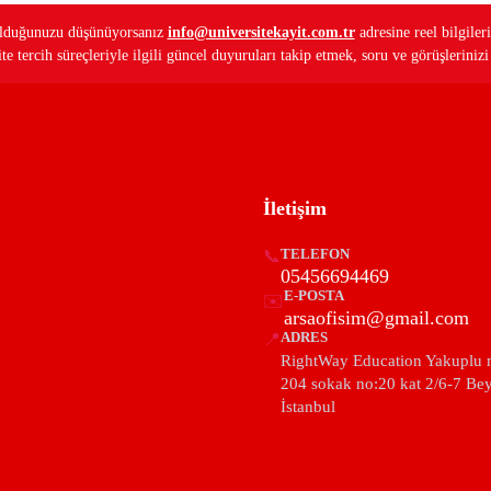
ş olduğunuzu düşünüyorsanız
info@universitekayit.com.tr
adresine reel bilgileri
e tercih süreçleriyle ilgili güncel duyuruları takip etmek, soru ve görüşleriniz
İletişim
📞
TELEFON
05456694469
E-POSTA
✉️
arsaofisim@gmail.com
📍
ADRES
RightWay Education Yakuplu 
204 sokak no:20 kat 2/6-7 Be
İstanbul