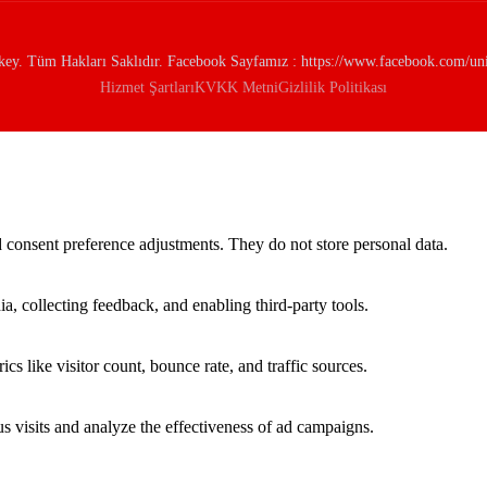
y. Tüm Hakları Saklıdır. Facebook Sayfamız : https://www.facebook.com/univ
Hizmet Şartları
KVKK Metni
Gizlilik Politikası
nd consent preference adjustments. They do not store personal data.
a, collecting feedback, and enabling third-party tools.
ics like visitor count, bounce rate, and traffic sources.
 visits and analyze the effectiveness of ad campaigns.