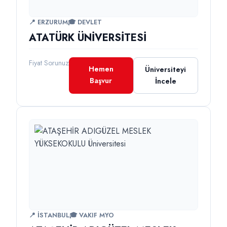
📍 ERZURUM
🎓 DEVLET
ATATÜRK ÜNİVERSİTESİ
Fiyat Sorunuz
Hemen
Üniversiteyi
Başvur
İncele
📍 İSTANBUL
🎓 VAKIF MYO