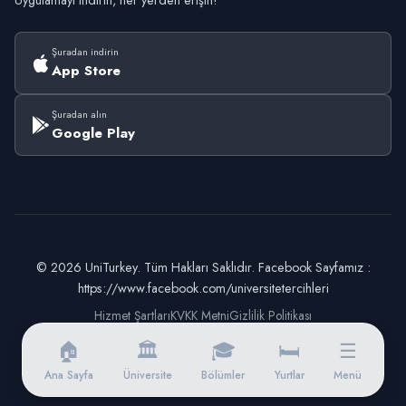
Uygulamayı indirin, her yerden erişin!
Şuradan indirin
App Store
Şuradan alın
Google Play
© 2026 UniTurkey. Tüm Hakları Saklıdır. Facebook Sayfamız :
https://www.facebook.com/universitetercihleri
Hizmet Şartları
KVKK Metni
Gizlilik Politikası
🏠
🏛️
🎓
🛏️
☰
Ana Sayfa
Üniversite
Bölümler
Yurtlar
Menü