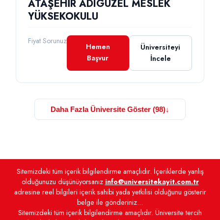
ATAŞEHİR ADIGÜZEL MESLEK
YÜKSEKOKULU
Fiyat Sorunuz
Hemen
Üniversiteyi
Başvur
İncele
Daha Fazla Üniversite Göster (98)
↓
Sitemizdeki tüm içerik bilgilendirme amaçlıdır. İçeriklerde yanlış
olduğunuzu düşünüyorsanız
info@universitekayit.com.tr
adresine reel bilgileri içerik sahibi yada yetkilisi olduğunu gösterir
belge ile gönderiniz...
Sitemizdeki tüm içerik bilgilendirme amaçlıdır. Üniversite tercih