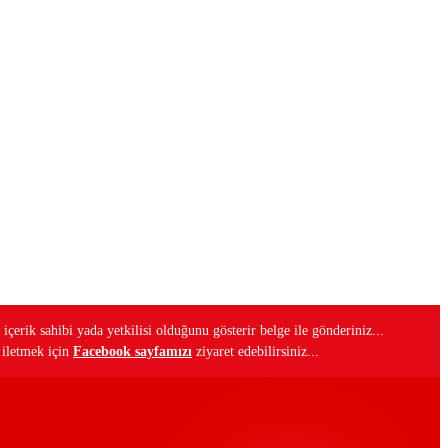
 içerik sahibi yada yetkilisi olduğunu gösterir belge ile gönderiniz...
i iletmek için
Facebook sayfamızı
ziyaret edebilirsiniz...