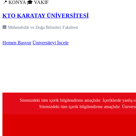
📍 KONYA
🎓 VAKIF
KTO KARATAY ÜNİVERSİTESİ
🏢 Mühendislik ve Doğa Bilimleri Fakültesi
Hemen Başvur
Üniversiteyi İncele
Sitemizdeki tüm içerik bilgilendirme amaçlıdır. İçeriklerde yanlı
Sitemizdeki tüm içerik bilgilendirme amaçlıdır. Üniversit