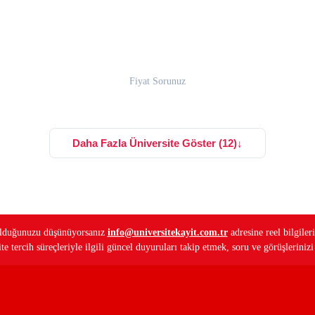
Fiyat Sorunuz
Daha Fazla Üniversite Göster (12)
↓
ş olduğunuzu düşünüyorsanız
info@universitekayit.com.tr
adresine reel bilgileri
e tercih süreçleriyle ilgili güncel duyuruları takip etmek, soru ve görüşleriniz