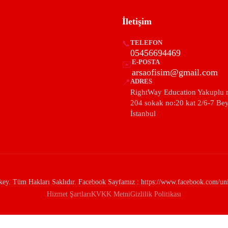
İletişim
📞
TELEFON
05456694469
E-POSTA
✉️
arsaofisim@gmail.com
📍
ADRES
RightWay Education Yakuplu 
204 sokak no:20 kat 2/6-7 Be
İstanbul
y. Tüm Hakları Saklıdır. Facebook Sayfamız : https://www.facebook.com/univ
Hizmet Şartları
KVKK Metni
Gizlilik Politikası