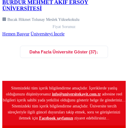
BURDUR MEHMET AKİF ERSOY
ÜNİVERSİTESİ
🏢 Bucak Hikmet Tolunay Meslek Yüksekokulu
Fiyat Sorunuz
Hemen Başvur
Üniversiteyi İncele
Daha Fazla Üniversite Göster (37)
↓
Sitemizdeki tüm içerik bilgilendirme amaçlıdır. İçeriklerde yanlış
olduğunuzu düşünüyorsanız
info@universitekayit.com.tr
adresine reel
bilgileri içerik sahibi yada yetkilisi olduğunu gösterir belge ile gönderiniz...
Sitemizdeki tüm içerik bilgilendirme amaçlıdır. Üniversite tercih
süreçleriyle ilgili güncel duyuruları takip etmek, soru ve görüşlerinizi
iletmek için
Facebook sayfamızı
ziyaret edebilirsiniz...