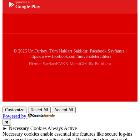
Şuradan alın
Google Play
© 2026 UniTurkey. Tüm Hakları Saklıdır. Facebook Sayfamız :
https://www.facebook.com/universitetercihleri
Hizmet Şartları
KVKK Metni
Gizlilik Politikası
Customize
Reject All
Accept All
Powered by
✖
►
Necessary Cookies
Always Active
Necessary cookies enable essential site features like secure log-ins
and consent preference adjustments. They do not store personal