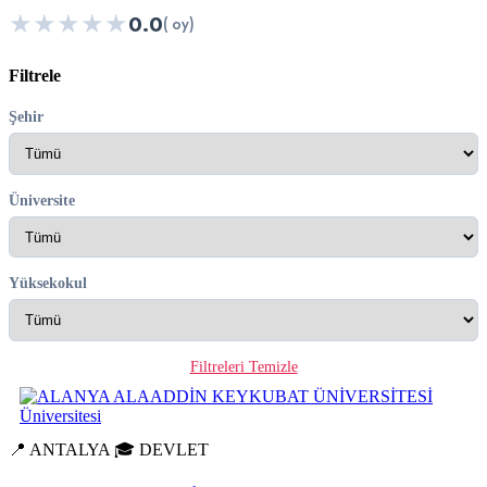
★
★
★
★
★
0.0
( oy)
Filtrele
Şehir
Üniversite
Yüksekokul
Filtreleri Temizle
📍 ANTALYA
🎓 DEVLET