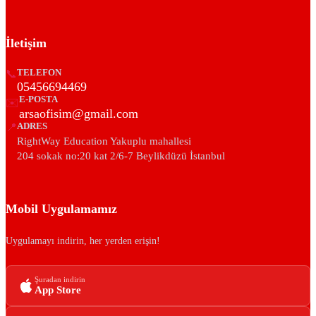
İletişim
📞
TELEFON
05456694469
E-POSTA
✉️
arsaofisim@gmail.com
📍
ADRES
RightWay Education Yakuplu mahallesi
204 sokak no:20 kat 2/6-7 Beylikdüzü İstanbul
Mobil Uygulamamız
Uygulamayı indirin, her yerden erişin!
Şuradan indirin
App Store