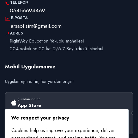
TELEFON
📞
05456694469
E-POSTA
✉️
arsaofisim@gmail.com
ADRES
📍
RightWay Education Yakuplu mahallesi
204 sokak no:20 kat 2/6-7 Beylikdüzü İstanbul
Mobil Uygulamamız
Uygulamayı indirin, her yerden erişin!
Şuradan indirin
App Store
We respect your privacy
Şuradan alın
Google Play
Cookies help us improve your experience, deliver