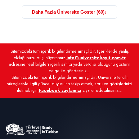
Daha Fazla Üniversite Göster (60)
↓
Sitemizdeki tüm içerik bilgilendirme amaçlıdır. İçeriklerde yanlış
olduğunuzu düşünüyorsanız
info@universitekayit.com.tr
adresine reel bilgileri içerik sahibi yada yetkilisi olduğunu gösterir
belge ile gönderiniz...
Sitemizdeki tüm içerik bilgilendirme amaçlıdır. Üniversite tercih
süreçleriyle ilgili güncel duyuruları takip etmek, soru ve görüşlerinizi
iletmek için
Facebook sayfamızı
ziyaret edebilirsiniz...