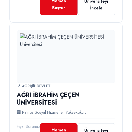
Hemen
Üniversiteyi
Başvur
İncele
📍 AĞRI
🎓 DEVLET
AĞRI İBRAHİM ÇEÇEN
ÜNİVERSİTESİ
🏢 Patnos Sosyal Hizmetler Yüksekokulu
Fiyat Sorunuz
Hemen
Üniversiteyi