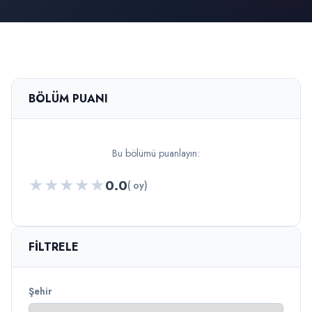
BÖLÜM PUANI
Bu bölümü puanlayın:
★
★
★
★
★
0.0
( oy)
FILTRELE
Şehir