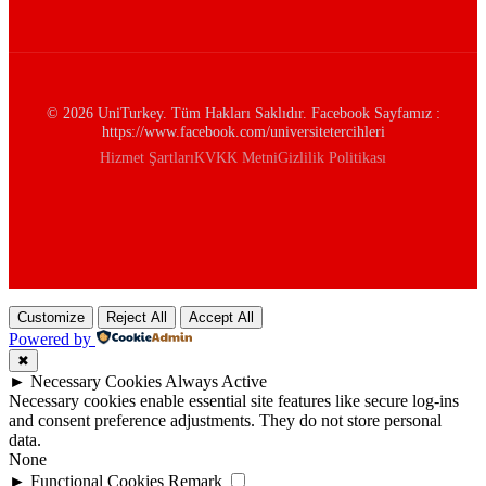
© 2026 UniTurkey. Tüm Hakları Saklıdır. Facebook Sayfamız :
https://www.facebook.com/universitetercihleri
Hizmet Şartları
KVKK Metni
Gizlilik Politikası
Customize
Reject All
Accept All
Powered by
✖
►
Necessary Cookies
Always Active
Necessary cookies enable essential site features like secure log-ins
and consent preference adjustments. They do not store personal
data.
None
►
Functional Cookies
Remark