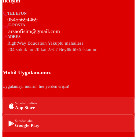
İletişim
📞
TELEFON
05456694469
E-POSTA
✉️
arsaofisim@gmail.com
📍
ADRES
RightWay Education Yakuplu mahallesi
204 sokak no:20 kat 2/6-7 Beylikdüzü İstanbul
Mobil Uygulamamız
Uygulamayı indirin, her yerden erişin!
Şuradan indirin
App Store
Şuradan alın
Google Play