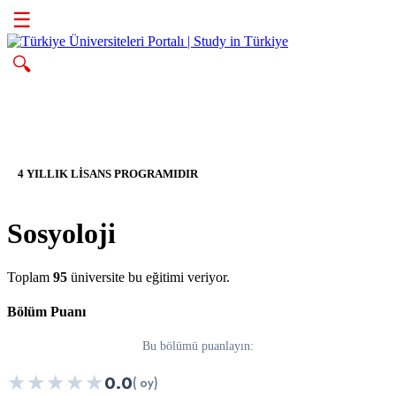
☰
🔍
4 YILLIK LİSANS PROGRAMIDIR
Sosyoloji
Toplam
95
üniversite bu eğitimi veriyor.
Bölüm Puanı
Bu bölümü puanlayın:
★
★
★
★
★
0.0
( oy)