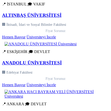
📍 İSTANBUL
🎓 VAKIF
ALTINBAŞ ÜNİVERSİTESİ
🏢 İktisadi, İdari ve Sosyal Bilimler Fakültesi
Fiyat Sorunuz
Hemen Başvur
Üniversiteyi İncele
📍 ESKİŞEHİR
🎓 DEVLET
ANADOLU ÜNİVERSİTESİ
🏢 Edebiyat Fakültesi
Fiyat Sorunuz
Hemen Başvur
Üniversiteyi İncele
📍 ANKARA
🎓 DEVLET