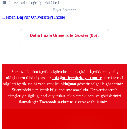
🏢 Dil ve Tarih Coğrafya Fakültesi
Fiyat Sorunuz
Hemen Başvur
Üniversiteyi İncele
Daha Fazla Üniversite Göster (85)
↓
Sitemizdeki tüm içerik bilgilendirme amaçlıdır. İçeriklerde yanlış
olduğunuzu düşünüyorsanız
info@universitekayit.com.tr
adresine reel
bilgileri içerik sahibi yada yetkilisi olduğunu gösterir belge ile gönderiniz...
Sitemizdeki tüm içerik bilgilendirme amaçlıdır. Üniversite tercih
süreçleriyle ilgili güncel duyuruları takip etmek, soru ve görüşlerinizi
iletmek için
Facebook sayfamızı
ziyaret edebilirsiniz...