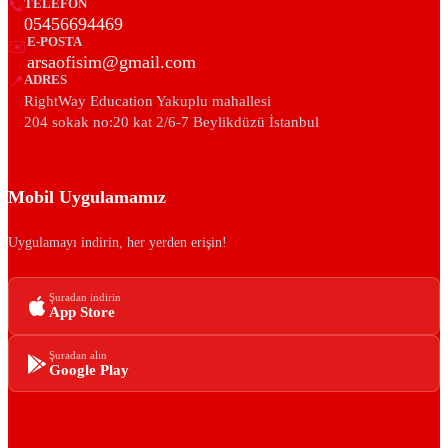
📞
TELEFON
05456694469
E-POSTA
✉️
arsaofisim@gmail.com
📍
ADRES
RightWay Education Yakuplu mahallesi
204 sokak no:20 kat 2/6-7 Beylikdüzü İstanbul
Mobil Uygulamamız
Uygulamayı indirin, her yerden erişin!
Şuradan indirin
App Store
Şuradan alın
Google Play