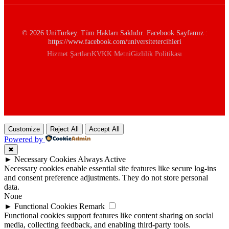
© 2026 UniTurkey. Tüm Hakları Saklıdır. Facebook Sayfamız :
https://www.facebook.com/universitetercihleri
Hizmet Şartları
KVKK Metni
Gizlilik Politikası
Customize
Reject All
Accept All
Powered by
✖
►
Necessary Cookies
Always Active
Necessary cookies enable essential site features like secure log-ins
and consent preference adjustments. They do not store personal
data.
None
►
Functional Cookies
Remark
Functional cookies support features like content sharing on social
media, collecting feedback, and enabling third-party tools.