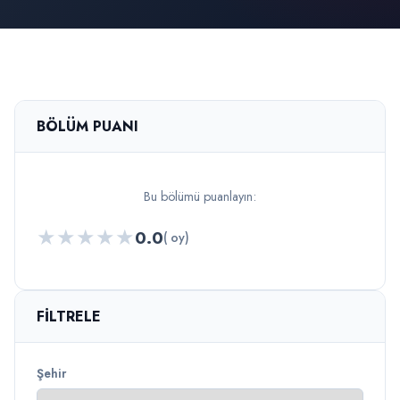
BÖLÜM PUANI
Bu bölümü puanlayın:
★
★
★
★
★
0.0
( oy)
FILTRELE
Şehir