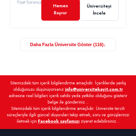
Fiyat Sorunuz
Hemen
Üniversiteyi
Başvur
İncele
Daha Fazla Üniversite Göster (116)
↓
Sitemizdeki tüm içerik bilgilendirme amaçlıdır. İçeriklerde yanlış
olduğunuzu düşünüyorsanız
info@universitekayit.com.tr
adresine reel bilgileri içerik sahibi yada yetkilisi olduğunu gösterir
belge ile gönderiniz...
Sitemizdeki tüm içerik bilgilendirme amaçlıdır. Üniversite tercih
süreçleriyle ilgili güncel duyuruları takip etmek, soru ve görüşlerinizi
iletmek için
Facebook sayfamızı
ziyaret edebilirsiniz...