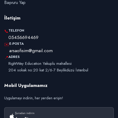
Başvuru Yap
İletişim
TELEFON
📞
05456694469
E-POSTA
✉️
arsaofisim@gmail.com
ADRES
📍
RightWay Education Yakuplu mahallesi
204 sokak no:20 kat 2/6-7 Beylikdüzü İstanbul
Mobil Uygulamamız
Uygulamayı indirin, her yerden erişin!
Şuradan indirin