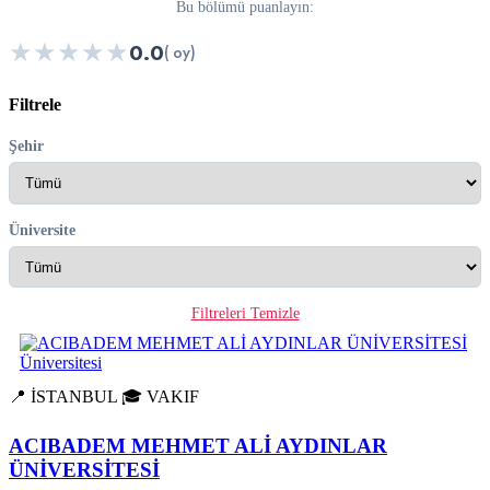
Bu bölümü puanlayın:
★
★
★
★
★
0.0
( oy)
Filtrele
Şehir
Üniversite
Filtreleri Temizle
📍 İSTANBUL
🎓 VAKIF
ACIBADEM MEHMET ALİ AYDINLAR
ÜNİVERSİTESİ