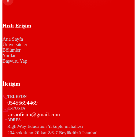
Hızlı Erişim
Ana Sayfa
Üniversiteler
Bölümler
Yurtlar
Başvuru Yap
İletişim
📞
TELEFON
05456694469
E-POSTA
✉️
arsaofisim@gmail.com
📍
ADRES
RightWay Education Yakuplu mahallesi
204 sokak no:20 kat 2/6-7 Beylikdüzü İstanbul