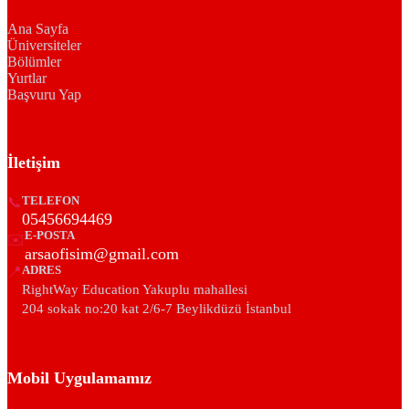
Ana Sayfa
Üniversiteler
Bölümler
Yurtlar
Başvuru Yap
İletişim
📞
TELEFON
05456694469
E-POSTA
✉️
arsaofisim@gmail.com
📍
ADRES
RightWay Education Yakuplu mahallesi
204 sokak no:20 kat 2/6-7 Beylikdüzü İstanbul
Mobil Uygulamamız