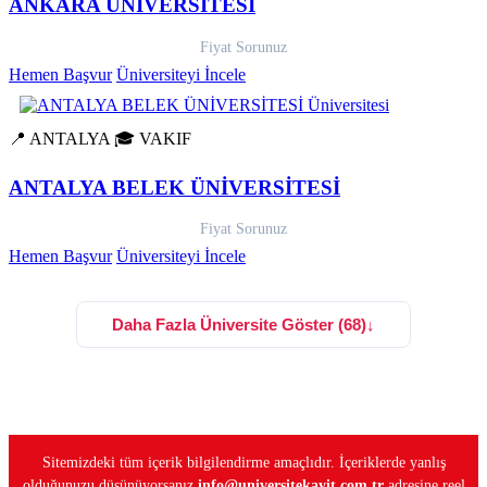
ANKARA ÜNİVERSİTESİ
Fiyat Sorunuz
Hemen Başvur
Üniversiteyi İncele
📍 ANTALYA
🎓 VAKIF
ANTALYA BELEK ÜNİVERSİTESİ
Fiyat Sorunuz
Hemen Başvur
Üniversiteyi İncele
Daha Fazla Üniversite Göster (68)
↓
Sitemizdeki tüm içerik bilgilendirme amaçlıdır. İçeriklerde yanlış
olduğunuzu düşünüyorsanız
info@universitekayit.com.tr
adresine reel