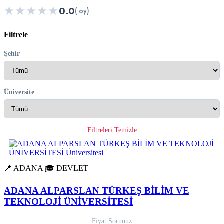
★
★
★
★
★
0.0
( oy)
Filtrele
Şehir
Üniversite
Filtreleri Temizle
📍 ADANA
🎓 DEVLET
ADANA ALPARSLAN TÜRKEŞ BİLİM VE
TEKNOLOJİ ÜNİVERSİTESİ
Fiyat Sorunuz