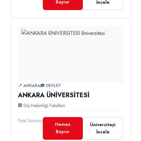
Başvur
İncele
📍 ANKARA
🎓 DEVLET
ANKARA ÜNİVERSİTESİ
🏢 Diş Hekimliği Fakültesi
Fiyat Sorunuz
Hemen
Üniversiteyi
Başvur
İncele