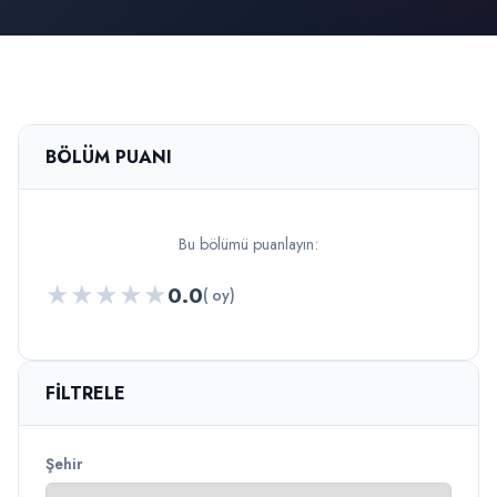
BÖLÜM PUANI
Bu bölümü puanlayın:
★
★
★
★
★
0.0
( oy)
FILTRELE
Şehir