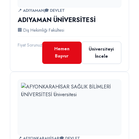
📍 ADIYAMAN
🎓 DEVLET
ADIYAMAN ÜNİVERSİTESİ
🏢 Diş Hekimliği Fakültesi
Fiyat Sorunuz
Hemen
Üniversiteyi
Başvur
İncele
📍 AFYONKARAHİSAR
🎓 DEVLET