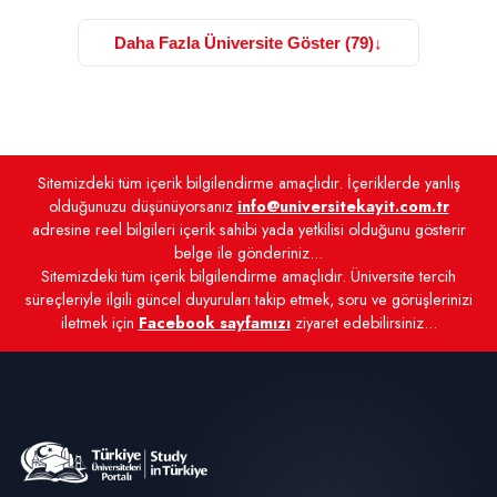
Daha Fazla Üniversite Göster (79)
↓
Sitemizdeki tüm içerik bilgilendirme amaçlıdır. İçeriklerde yanlış
olduğunuzu düşünüyorsanız
info@universitekayit.com.tr
adresine reel bilgileri içerik sahibi yada yetkilisi olduğunu gösterir
belge ile gönderiniz...
Sitemizdeki tüm içerik bilgilendirme amaçlıdır. Üniversite tercih
süreçleriyle ilgili güncel duyuruları takip etmek, soru ve görüşlerinizi
iletmek için
Facebook sayfamızı
ziyaret edebilirsiniz...