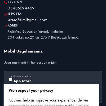
TELEFON
📞
05456694469
E-POSTA
✉️
arsaofisim@gmail.com
ADRES
📍
RightWay Education Yakuplu mahallesi
204 sokak no:20 kat 2/6-7 Beylikdüzü İstanbul
Mobil Uygulamamız
Uygulamayı indirin, her yerden erişin!
Şuradan indirin
App Store
We respect your privacy
Şuradan alın
Google Play
Cookies help us improve your experience, deliver