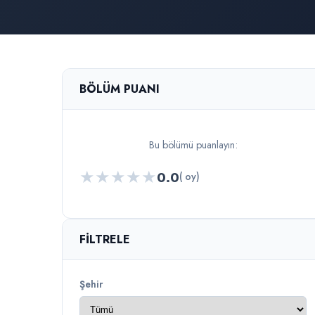
BÖLÜM PUANI
Bu bölümü puanlayın:
★
★
★
★
★
0.0
( oy)
FILTRELE
Şehir