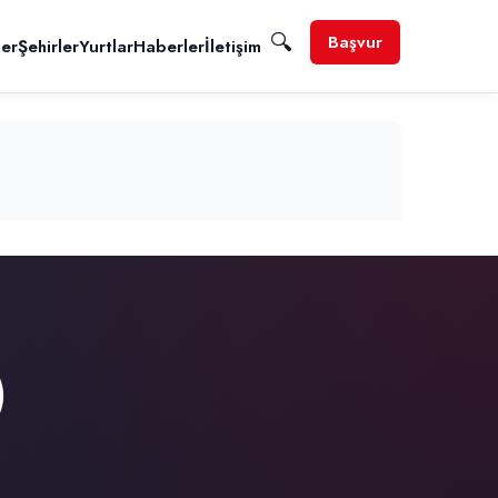
🔍
Başvur
ler
Şehirler
Yurtlar
Haberler
İletişim
)