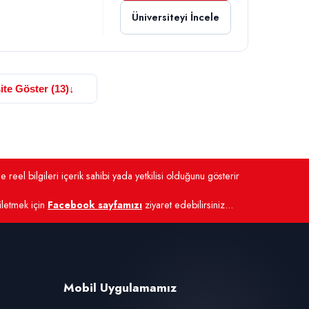
Üniversiteyi İncele
ite Göster (13)
↓
 reel bilgileri içerik sahibi yada yetkilisi olduğunu gösterir
 iletmek için
Facebook sayfamızı
ziyaret edebilirsiniz...
Mobil Uygulamamız