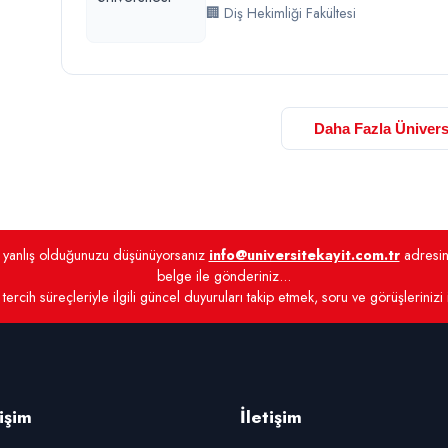
🏢 Diş Hekimliği Fakültesi
Daha Fazla Ünivers
de yanlış olduğunuzu düşünüyorsanız
info@universitekayit.com.tr
adresine
belge ile gönderiniz...
tercih süreçleriyle ilgili güncel duyuruları takip etmek, soru ve görüşlerinizi
rişim
İletişim