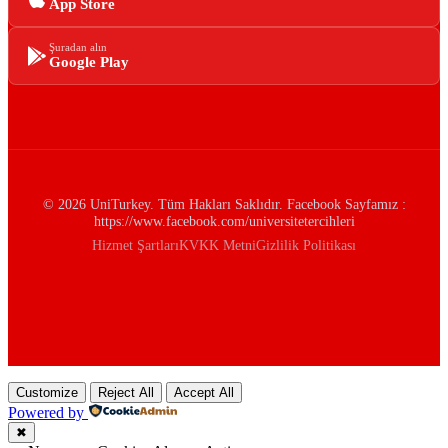
App Store
Şuradan alın
Google Play
© 2026 UniTurkey. Tüm Hakları Saklıdır. Facebook Sayfamız :
https://www.facebook.com/universitetercihleri
Hizmet Şartları
KVKK Metni
Gizlilik Politikası
Customize
Reject All
Accept All
Powered by
✖