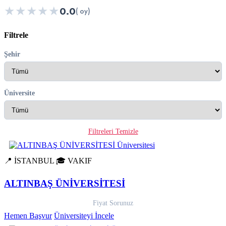
★
★
★
★
★
0.0
( oy)
Filtrele
Şehir
Üniversite
Filtreleri Temizle
📍 İSTANBUL
🎓 VAKIF
ALTINBAŞ ÜNİVERSİTESİ
Fiyat Sorunuz
Hemen Başvur
Üniversiteyi İncele