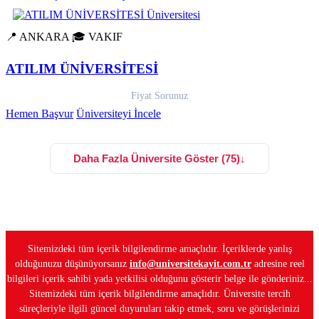
📍 ANKARA
🎓 VAKIF
ATILIM ÜNİVERSİTESİ
Fiyat Sorunuz
Hemen Başvur
Üniversiteyi İncele
Daha Fazla Üniversite Göster (75)
↓
Sitemizdeki tüm içerik bilgilendirme amaçlıdır. İçeriklerde yanlış
olduğunuzu düşünüyorsanız
info@universitekayit.com.tr
adresine reel
bilgileri içerik sahibi yada yetkilisi olduğunu gösterir belge ile gönderiniz...
Sitemizdeki tüm içerik bilgilendirme amaçlıdır. Üniversite tercih
süreçleriyle ilgili güncel duyuruları takip etmek, soru ve görüşlerinizi