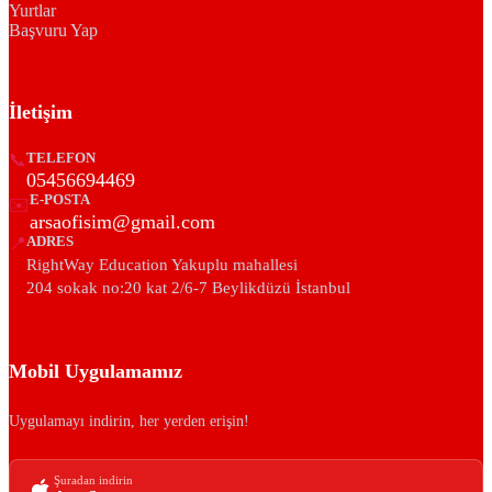
Yurtlar
Başvuru Yap
İletişim
📞
TELEFON
05456694469
E-POSTA
✉️
arsaofisim@gmail.com
📍
ADRES
RightWay Education Yakuplu mahallesi
204 sokak no:20 kat 2/6-7 Beylikdüzü İstanbul
Mobil Uygulamamız
Uygulamayı indirin, her yerden erişin!
Şuradan indirin