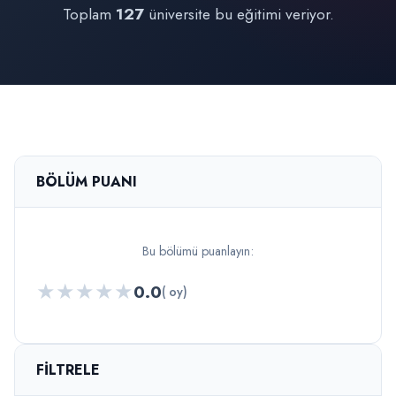
Toplam
127
üniversite bu eğitimi veriyor.
BÖLÜM PUANI
Bu bölümü puanlayın:
★
★
★
★
★
0.0
( oy)
FILTRELE