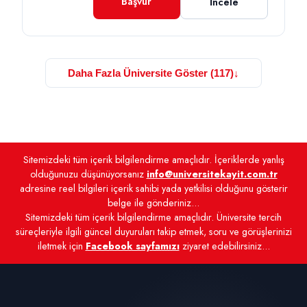
Başvur
İncele
Daha Fazla Üniversite Göster (117)
↓
Sitemizdeki tüm içerik bilgilendirme amaçlıdır. İçeriklerde yanlış
olduğunuzu düşünüyorsanız
info@universitekayit.com.tr
adresine reel bilgileri içerik sahibi yada yetkilisi olduğunu gösterir
belge ile gönderiniz...
Sitemizdeki tüm içerik bilgilendirme amaçlıdır. Üniversite tercih
süreçleriyle ilgili güncel duyuruları takip etmek, soru ve görüşlerinizi
iletmek için
Facebook sayfamızı
ziyaret edebilirsiniz...