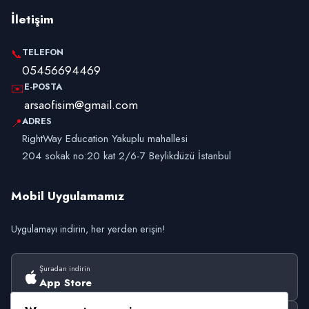
İletişim
TELEFON
📞
05456694469
E-POSTA
✉️
arsaofisim@gmail.com
ADRES
📍
RightWay Education Yakuplu mahallesi
204 sokak no:20 kat 2/6-7 Beylikdüzü İstanbul
Mobil Uygulamamız
Uygulamayı indirin, her yerden erişin!
Şuradan indirin
App Store