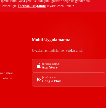
 içerik sahibi yada yetkilisi olduğunu gösterir belge ile gönderiniz...
i iletmek için
Facebook sayfamızı
ziyaret edebilirsiniz...
Mobil Uygulamamız
Uygulamayı indirin, her yerden erişin!
Şuradan indirin
App Store
mahallesi
ylikdüzü
Şuradan alın
Google Play