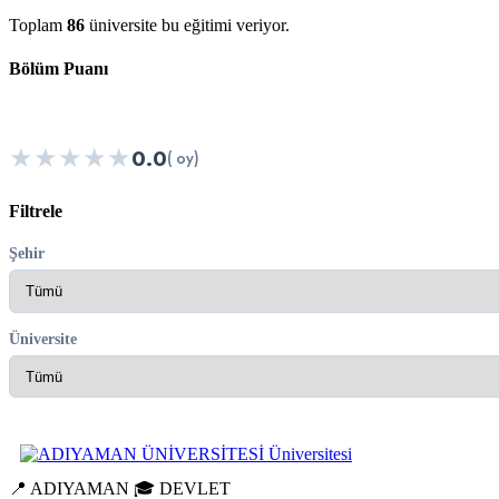
Toplam
86
üniversite bu eğitimi veriyor.
Bölüm Puanı
★
★
★
★
★
0.0
( oy)
Filtrele
Şehir
Üniversite
📍 ADIYAMAN
🎓 DEVLET