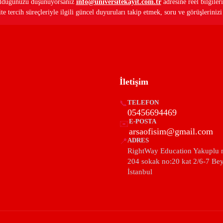
ş olduğunuzu düşünüyorsanız
info@universitekayit.com.tr
adresine reel bilgileri
e tercih süreçleriyle ilgili güncel duyuruları takip etmek, soru ve görüşleriniz
İletişim
📞
TELEFON
05456694469
E-POSTA
✉️
arsaofisim@gmail.com
📍
ADRES
RightWay Education Yakuplu 
204 sokak no:20 kat 2/6-7 Be
İstanbul