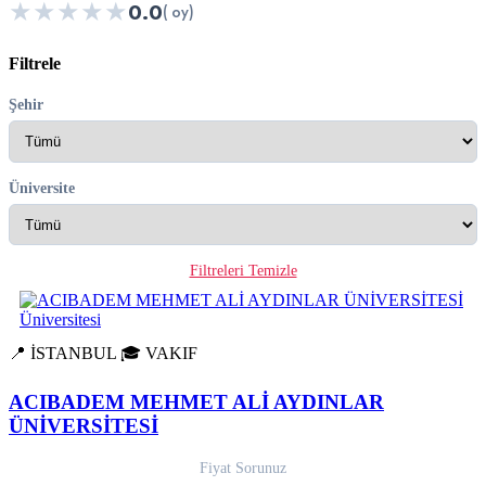
★
★
★
★
★
0.0
( oy)
Filtrele
Şehir
Üniversite
Filtreleri Temizle
📍 İSTANBUL
🎓 VAKIF
ACIBADEM MEHMET ALİ AYDINLAR
ÜNİVERSİTESİ
Fiyat Sorunuz