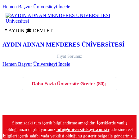
Hemen Başvur
Üniversiteyi İncele
📍 AYDIN
🎓 DEVLET
AYDIN ADNAN MENDERES ÜNİVERSİTESİ
Fiyat Sorunuz
Hemen Başvur
Üniversiteyi İncele
Daha Fazla Üniversite Göster (80)
↓
Sitemizdeki tüm içerik bilgilendirme amaçlıdır. İçeriklerde yanlış
olduğunuzu düşünüyorsanız
info@universitekayit.com.tr
adresine reel
bilgileri içerik sahibi yada yetkilisi olduğunu gösterir belge ile gönderiniz...