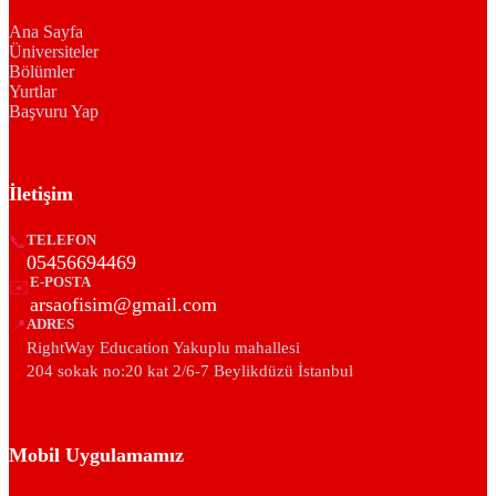
Ana Sayfa
Üniversiteler
Bölümler
Yurtlar
Başvuru Yap
İletişim
📞
TELEFON
05456694469
E-POSTA
✉️
arsaofisim@gmail.com
📍
ADRES
RightWay Education Yakuplu mahallesi
204 sokak no:20 kat 2/6-7 Beylikdüzü İstanbul
Mobil Uygulamamız