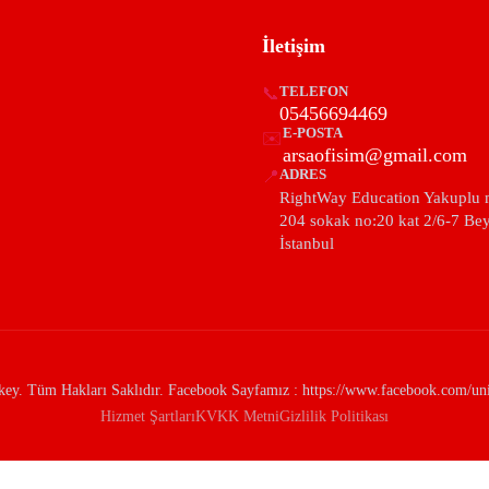
İletişim
📞
TELEFON
05456694469
E-POSTA
✉️
arsaofisim@gmail.com
📍
ADRES
RightWay Education Yakuplu 
204 sokak no:20 kat 2/6-7 Be
İstanbul
y. Tüm Hakları Saklıdır. Facebook Sayfamız : https://www.facebook.com/univ
Hizmet Şartları
KVKK Metni
Gizlilik Politikası