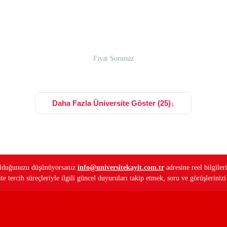
Fiyat Sorunuz
Daha Fazla Üniversite Göster (25)
↓
ş olduğunuzu düşünüyorsanız
info@universitekayit.com.tr
adresine reel bilgileri
e tercih süreçleriyle ilgili güncel duyuruları takip etmek, soru ve görüşleriniz