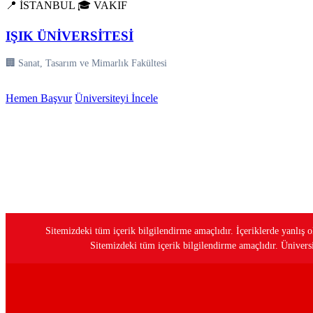
📍 İSTANBUL
🎓 VAKIF
IŞIK ÜNİVERSİTESİ
🏢 Sanat, Tasarım ve Mimarlık Fakültesi
Hemen Başvur
Üniversiteyi İncele
Sitemizdeki tüm içerik bilgilendirme amaçlıdır. İçeriklerde yanlı
Sitemizdeki tüm içerik bilgilendirme amaçlıdır. Üniversit