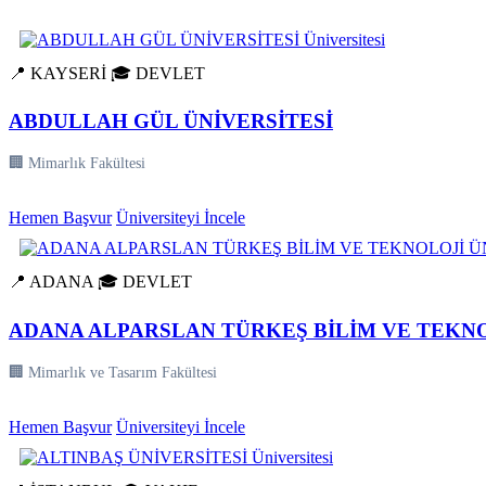
📍 KAYSERİ
🎓 DEVLET
ABDULLAH GÜL ÜNİVERSİTESİ
🏢 Mimarlık Fakültesi
Hemen Başvur
Üniversiteyi İncele
📍 ADANA
🎓 DEVLET
ADANA ALPARSLAN TÜRKEŞ BİLİM VE TEKNO
🏢 Mimarlık ve Tasarım Fakültesi
Hemen Başvur
Üniversiteyi İncele