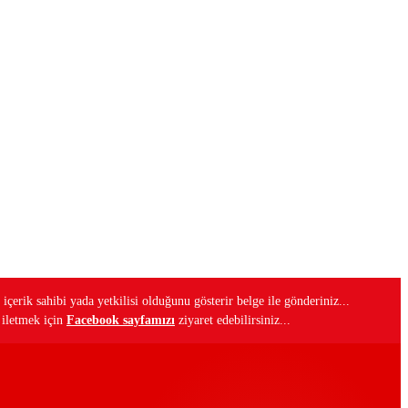
 içerik sahibi yada yetkilisi olduğunu gösterir belge ile gönderiniz...
i iletmek için
Facebook sayfamızı
ziyaret edebilirsiniz...