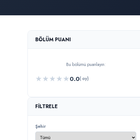
BÖLÜM PUANI
Bu bölümü puanlayın:
★
★
★
★
★
0.0
( oy)
FILTRELE
Şehir