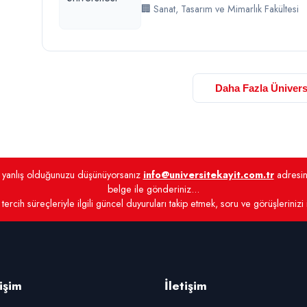
🏢 Sanat, Tasarım ve Mimarlık Fakültesi
Daha Fazla Ünivers
de yanlış olduğunuzu düşünüyorsanız
info@universitekayit.com.tr
adresine
belge ile gönderiniz...
tercih süreçleriyle ilgili güncel duyuruları takip etmek, soru ve görüşlerinizi
rişim
İletişim