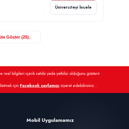
Üniversiteyi İncele
ite Göster (25)
↓
 reel bilgileri içerik sahibi yada yetkilisi olduğunu gösterir
 iletmek için
Facebook sayfamızı
ziyaret edebilirsiniz...
Mobil Uygulamamız