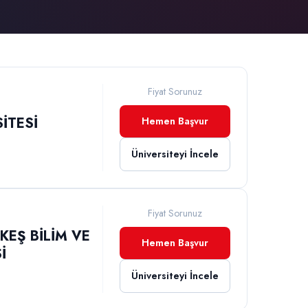
Fiyat Sorunuz
İTESİ
Hemen Başvur
Üniversiteyi İncele
Fiyat Sorunuz
EŞ BİLİM VE
Hemen Başvur
İ
Üniversiteyi İncele