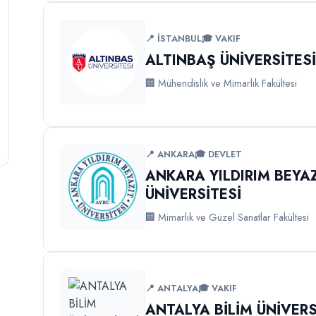
📍 İSTANBUL
🎓 VAKIF
ALTINBAŞ ÜNİVERSİTES
🏢 Mühendislik ve Mimarlık Fakültesi
📍 ANKARA
🎓 DEVLET
ANKARA YILDIRIM BEYA
ÜNİVERSİTESİ
🏢 Mimarlık ve Güzel Sanatlar Fakültesi
📍 ANTALYA
🎓 VAKIF
ANTALYA BİLİM ÜNİVERS