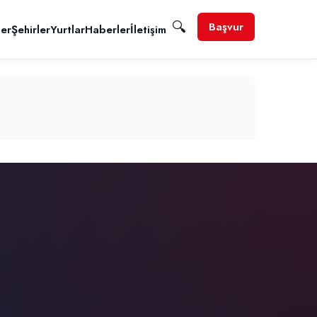
🔍
Başvur
ler
Şehirler
Yurtlar
Haberler
İletişim