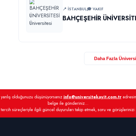
📍 İSTANBUL
🎓 VAKIF
BAHÇEŞEHİR ÜNİVERSİT
Daha Fazla Üniversi
de yanlış olduğunuzu düşünüyorsanız
info@universitekayit.com.tr
adresine
belge ile gönderiniz...
tercih süreçleriyle ilgili güncel duyuruları takip etmek, soru ve görüşlerinizi