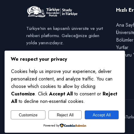
Hızlı E
Ana Say
Türkiye'nin en kapsamlı üniversite ve yurt
Üniversit
rehberi platformu. Geleceğinize giden
Bölümler
yolda yanınızdayız.
Yurtlar
Başvuru 
We respect your privacy
Cookies help us improve your experience, deliver
personalized content, and analyze traffic. You can
choose which cookies to allow by clicking
Customize
. Click
Accept All
to consent or
Reject
All
to decline non-essential cookies.
Customize
Reject All
Accept All
© 2026 UniTurkey
Powered by