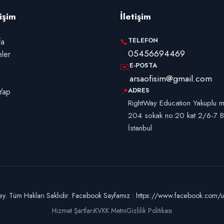
rişim
İletişim
TELEFON
fa
📞
05456694469
eler
E-POSTA
✉️
arsaofisim@gmail.com
ADRES
Yap
📍
RightWay Education Yakuplu m
204 sokak no:20 kat 2/6-7 B
İstanbul
. Tüm Hakları Saklıdır. Facebook Sayfamız : https://www.facebook.com/uni
Hizmet Şartları
KVKK Metni
Gizlilik Politikası