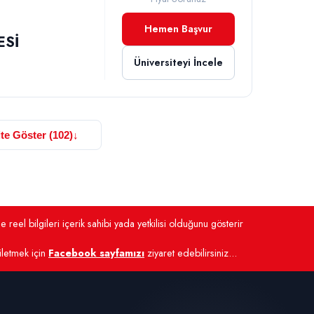
Hemen Başvur
ESİ
Üniversiteyi İncele
te Göster (102)
↓
 reel bilgileri içerik sahibi yada yetkilisi olduğunu gösterir
 iletmek için
Facebook sayfamızı
ziyaret edebilirsiniz...