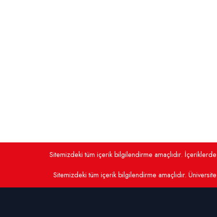
Sitemizdeki tüm içerik bilgilendirme amaçlıdır. İçerikler
Sitemizdeki tüm içerik bilgilendirme amaçlıdır. Üniversite 