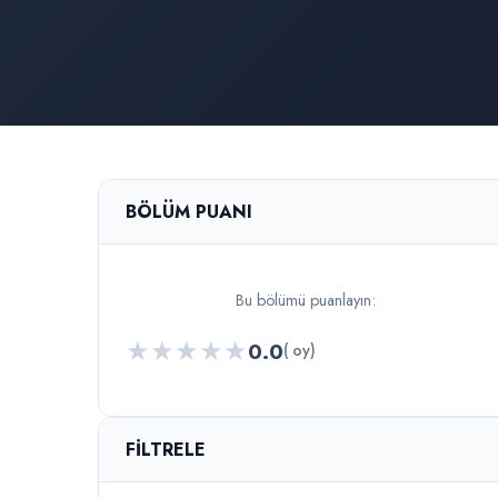
BÖLÜM PUANI
Bu bölümü puanlayın:
★
★
★
★
★
0.0
( oy)
FILTRELE