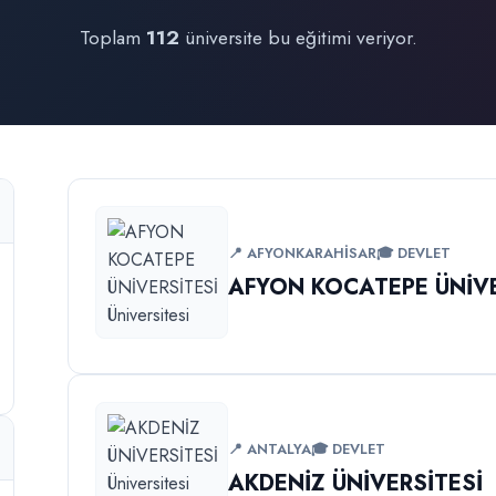
Toplam
112
üniversite bu eğitimi veriyor.
📍 AFYONKARAHİSAR
🎓 DEVLET
AFYON KOCATEPE ÜNİVE
📍 ANTALYA
🎓 DEVLET
AKDENİZ ÜNİVERSİTESİ