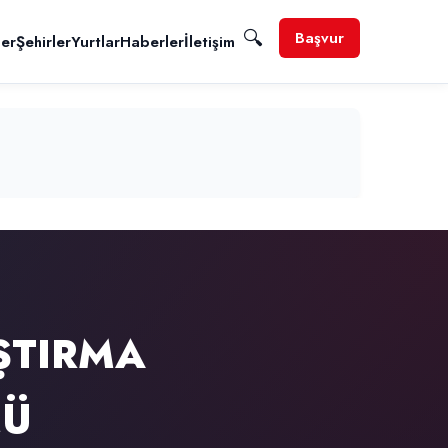
🔍
Başvur
ler
Şehirler
Yurtlar
Haberler
İletişim
ŞTIRMA
MÜ