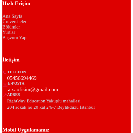
Hızlı Erişim
Ana Sayfa
Üniversiteler
Bölümler
Yurtlar
Başvuru Yap
İletişim
📞
TELEFON
05456694469
E-POSTA
✉️
arsaofisim@gmail.com
📍
ADRES
RightWay Education Yakuplu mahallesi
204 sokak no:20 kat 2/6-7 Beylikdüzü İstanbul
Mobil Uygulamamız