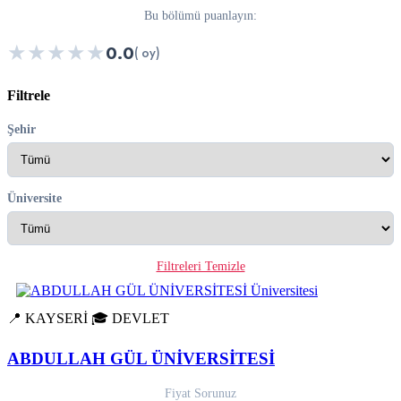
Bu bölümü puanlayın:
★
★
★
★
★
0.0
( oy)
Filtrele
Şehir
Üniversite
Filtreleri Temizle
📍 KAYSERİ
🎓 DEVLET
ABDULLAH GÜL ÜNİVERSİTESİ
Fiyat Sorunuz