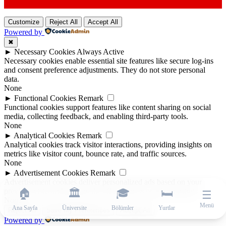
Customize
Reject All
Accept All
Powered by
✖
►
Necessary Cookies
Always Active
Necessary cookies enable essential site features like secure log-ins
and consent preference adjustments. They do not store personal
data.
None
►
Functional Cookies
Remark
Functional cookies support features like content sharing on social
media, collecting feedback, and enabling third-party tools.
None
►
Analytical Cookies
Remark
Analytical cookies track visitor interactions, providing insights on
metrics like visitor count, bounce rate, and traffic sources.
None
►
Advertisement Cookies
Remark
Advertisement cookies deliver personalized ads based on your
previous visits and analyze the effectiveness of ad campaigns.
🏠
🏛️
🎓
🛏️
☰
None
Menü
Ana Sayfa
Üniversite
Bölümler
Yurtlar
Reject All
Save My Preferences
Accept All
Powered by