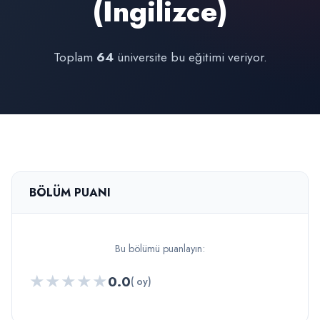
(İngilizce)
Toplam
64
üniversite bu eğitimi veriyor.
BÖLÜM PUANI
Bu bölümü puanlayın:
★
★
★
★
★
0.0
( oy)