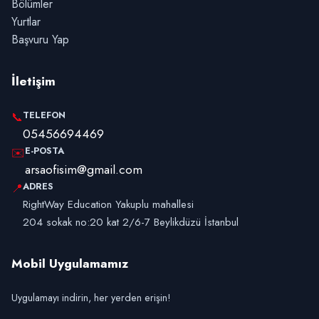
Bölümler
Yurtlar
Başvuru Yap
İletişim
TELEFON
📞
05456694469
E-POSTA
✉️
arsaofisim@gmail.com
ADRES
📍
RightWay Education Yakuplu mahallesi
204 sokak no:20 kat 2/6-7 Beylikdüzü İstanbul
Mobil Uygulamamız
Uygulamayı indirin, her yerden erişin!