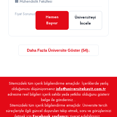
🏢 Mühendislik Fakültesi
Fiyat Sorunuz
Hemen
Üniversiteyi
Başvur
İncele
Daha Fazla Üniversite Göster (54)
↓
Sitemizdeki tüm içerik bilgilendirme amaçlıdır. İçeriklerde yanlış
olduğunuzu düşünüyorsanız
info@universitekayit.com.tr
adresine reel bilgileri içerik sahibi yada yetkilisi olduğunu gösterir
belge ile gönderiniz...
Sitemizdeki tüm içerik bilgilendirme amaçlıdır. Üniversite tercih
süreçleriyle ilgili güncel duyuruları takip etmek, soru ve görüşlerinizi
iletmek için
Facebook sayfamızı
ziyaret edebilirsiniz...